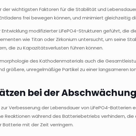
r der wichtigsten Faktoren für die Stabilität und Lebensdauer
ntladens frei bewegen können, und minimiert gleichzeitig die
 Entwicklung modifizierter LiFePO4-Strukturen geführt, die 
ementen wie Titan oder Zirkonium untersucht, um seine Stabil
dern, die zu Kapazitätsverlusten führen können.
-morphologie des Kathodenmaterials auch die Gesamtleistung
hrend größere, unregelmäßige Partikel zu einer langsameren 
usätzen bei der Abschwächung
g zur Verbesserung der Lebensdauer von LiFePO4-Batterien er
 Reaktionen während des Batteriebetriebs verhindern, die an
 Batterie mit der Zeit verringern.