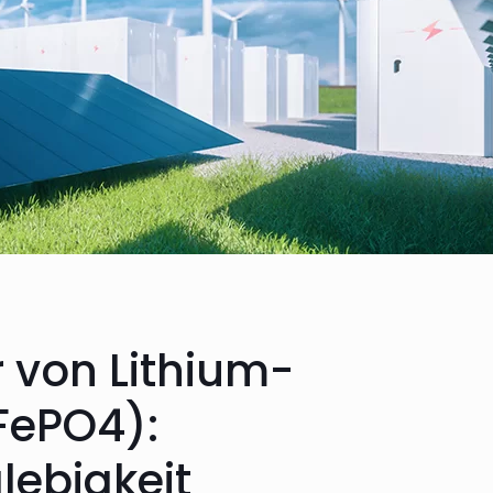
 von Lithium-
FePO4):
lebigkeit