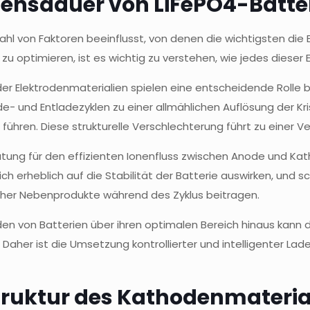
ebensdauer von LiFePO4-Batte
ahl von Faktoren beeinflusst, von denen die wichtigsten die 
 zu optimieren, ist es wichtig zu verstehen, wie jedes dieser
 der Elektrodenmaterialien spielen eine entscheidende Roll
e- und Entladezyklen zu einer allmählichen Auflösung der Kris
führen. Diese strukturelle Verschlechterung führt zu einer Ve
deutung für den effizienten Ionenfluss zwischen Anode und 
erheblich auf die Stabilität der Batterie auswirken, und sc
icher Nebenprodukte während des Zyklus beitragen.
den von Batterien über ihren optimalen Bereich hinaus kan
aher ist die Umsetzung kontrollierter und intelligenter Lad
truktur des Kathodenmaterial