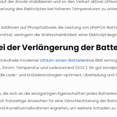
uf der Anode stabilisieren und so den Verlust aktiver Lithiu
rsetzung des Elektrolyten bei höheren Temperaturen zu unte
 Additiven auf Phosphatbasis die Leistung von LiFePO4-Ba
mittel, verringern die Wahrscheinlichkeit einer Elektrolytdegr
ei der Verlängerung der Bat
standteile moderner
Lithium-Ionen-Batterien
Das BMS ermögl
, Strom, Temperatur und Ladezustand (SOC). Ein gut konzipie
ie Lade- und Entladestrategien optimiert, Überladung und Ti
die sich an die einzigartigen Eigenschaften jedes Batteri
frühzeitige Anzeichen für eine Verschlechterung der Batteri
nd Korrekturmaßnahmen ergreifen, um weitere Schäden zu v