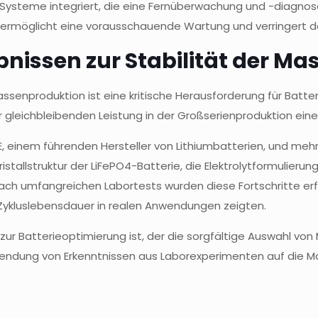
Systeme integriert, die eine Fernüberwachung und -diagnose
e, ermöglicht eine vorausschauende Wartung und verringert da
bnissen zur Stabilität der M
assenproduktion ist eine kritische Herausforderung für Batte
er gleichbleibenden Leistung in der Großserienproduktion ein
YE, einem führenden Hersteller von Lithiumbatterien, und meh
stallstruktur der LiFePO4-Batterie, die Elektrolytformulierun
ach umfangreichen Labortests wurden diese Fortschritte erfo
 Zykluslebensdauer in realen Anwendungen zeigten.
zur Batterieoptimierung ist, der die sorgfältige Auswahl von 
dung von Erkenntnissen aus Laborexperimenten auf die Mass