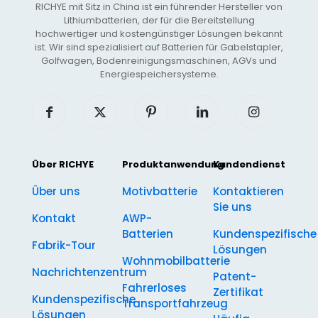
RICHYE mit Sitz in China ist ein führender Hersteller von
Lithiumbatterien, der für die Bereitstellung
hochwertiger und kostengünstiger Lösungen bekannt
ist. Wir sind spezialisiert auf Batterien für Gabelstapler,
Golfwagen, Bodenreinigungsmaschinen, AGVs und
Energiespeichersysteme.
Über RICHYE
Produktanwendung
Kundendienst
Über uns
Motivbatterie
Kontaktieren
Sie uns
Kontakt
AWP-
Batterien
Kundenspezifische
Fabrik-Tour
Lösungen
Wohnmobilbatterie
Nachrichtenzentrum
Patent-
Fahrerloses
Zertifikat
Kundenspezifische
Transportfahrzeug
Lösungen