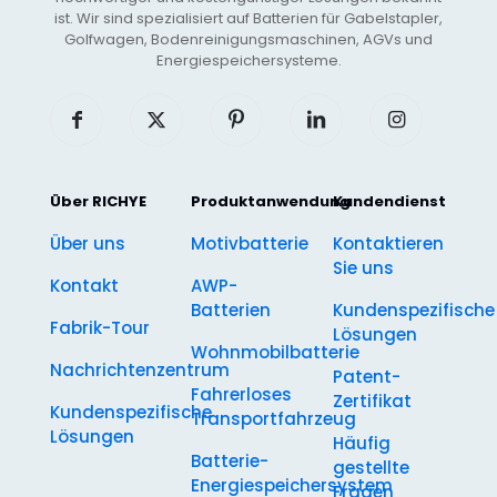
ist. Wir sind spezialisiert auf Batterien für Gabelstapler,
Golfwagen, Bodenreinigungsmaschinen, AGVs und
Energiespeichersysteme.
Über RICHYE
Produktanwendung
Kundendienst
Über uns
Motivbatterie
Kontaktieren
Sie uns
Kontakt
AWP-
Batterien
Kundenspezifische
Fabrik-Tour
Lösungen
Wohnmobilbatterie
Nachrichtenzentrum
Patent-
Fahrerloses
Zertifikat
Kundenspezifische
Transportfahrzeug
Lösungen
Häufig
Batterie-
gestellte
Energiespeichersystem
Fragen