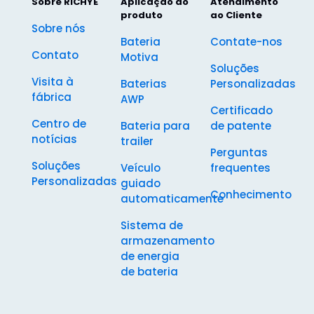
Sobre RICHYE
Aplicação do
Atendimento
produto
ao Cliente
Sobre nós
Bateria
Contate-nos
Contato
Motiva
Soluções
Visita à
Baterias
Personalizadas
fábrica
AWP
Certificado
Centro de
Bateria para
de patente
notícias
trailer
Perguntas
Soluções
Veículo
frequentes
Personalizadas
guiado
Conhecimento
automaticamente
Sistema de
armazenamento
de energia
de bateria