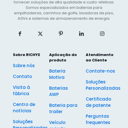
fornecer soluções de alta qualidade e custo-efetivas.
Somos especializados em baterias para
empilhadeiras, carrinhos de golfe, lavadoras de piso,
AGVs e sistemas de armazenamento de energia.
Sobre RICHYE
Aplicação do
Atendimento
produto
ao Cliente
Sobre nós
Bateria
Contate-nos
Contato
Motiva
Soluções
Visita à
Baterias
Personalizadas
fábrica
AWP
Certificado
Centro de
Bateria para
de patente
notícias
trailer
Perguntas
Soluções
Veículo
frequentes
Personalizadas