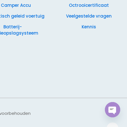
 Camper Accu
Octrooicertificaat
sch geleid voertuig
Veelgestelde vragen
Batterij-
Kennis
ieopslagsysteem
n voorbehouden
Open
chaty