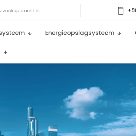
+8
jsysteem
Energieopslagsysteem
t