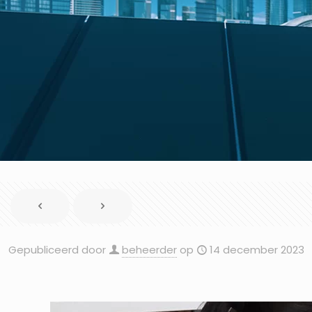
Gepubliceerd door
beheerder
op
14 december 2023