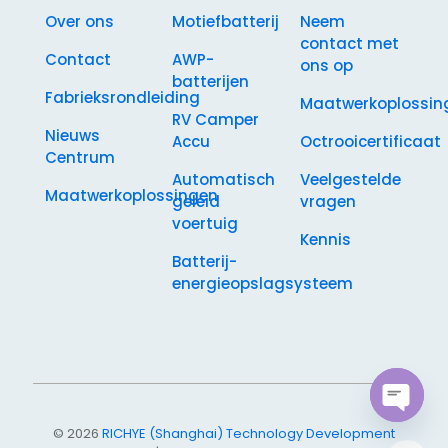
Over ons
Motiefbatterij
Neem
contact met
Contact
AWP-
ons op
batterijen
Fabrieksrondleiding
Maatwerkoplossin
RV Camper
Nieuws
Accu
Octrooicertificaat
Centrum
Automatisch
Veelgestelde
Maatwerkoplossingen
geleid
vragen
voertuig
Kennis
Batterij-
energieopslagsysteem
Open
© 2026
RICHYE (Shanghai) Technology Development
chaty