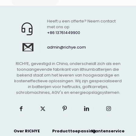
Heeft u een offerte? Neem contact
met ons op
+86 13761449900
admin@richye.com
RICHYE, gevestigd in China, onderscheidt zich als een
toonaangevende fabrikant van lithiumbatterijen die
bekend staat om het leveren van hoogwaardige en
kosteneffectieve oplossingen. Wij zijn gespecialiseerd
in batterijen voor heftrucks, golfkarretjes,
schrobmachines, AGV's en energieopslagsystemen.
Over RICHYE
Producttoepassing
Klantenservice