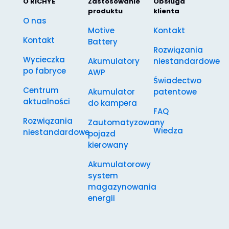
O RICHYE
Zastosowanie
Obsługa
produktu
klienta
O nas
Motive
Kontakt
Kontakt
Battery
Rozwiązania
Wycieczka
Akumulatory
niestandardowe
po fabryce
AWP
Świadectwo
Centrum
Akumulator
patentowe
aktualności
do kampera
FAQ
Rozwiązania
Zautomatyzowany
Wiedza
niestandardowe
pojazd
kierowany
Akumulatorowy
system
magazynowania
energii