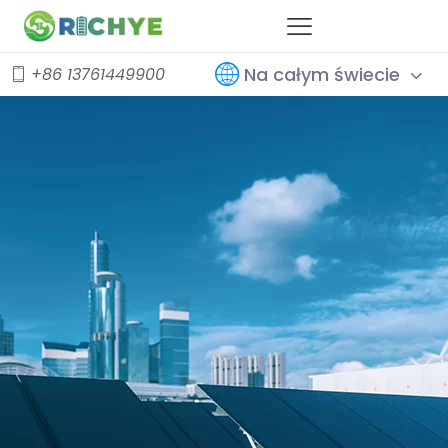
Na całym świecie
+86 13761449900