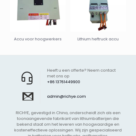
Accu voor hoogwerkers
Lithium heftruck accu
Heeft u een offerte? Neem contact
met ons op
+86 13761449900
admin@richye.com
RICHYE, gevestigd in China, onderscheidt zich als een
toonaangevende fabrikant van lithiumbatterijen die
bekend staat om het leveren van hoogwaardige en
kosteneffectieve oplossingen. Wij zijn gespecialiseerd
in batterijen voor heftrucks, golfkarretjes,