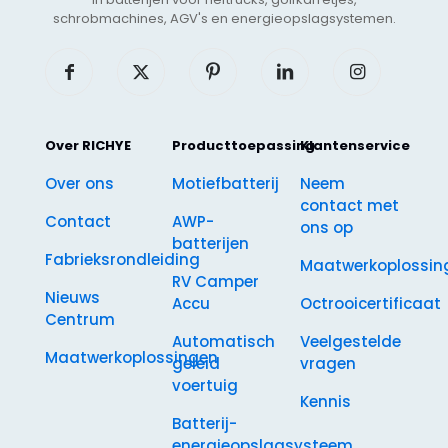
schrobmachines, AGV's en energieopslagsystemen.
Over RICHYE
Producttoepassing
Klantenservice
Over ons
Motiefbatterij
Neem
contact met
Contact
AWP-
ons op
batterijen
Fabrieksrondleiding
Maatwerkoplossin
RV Camper
Nieuws
Accu
Octrooicertificaat
Centrum
Automatisch
Veelgestelde
Maatwerkoplossingen
geleid
vragen
voertuig
Kennis
Batterij-
energieopslagsysteem