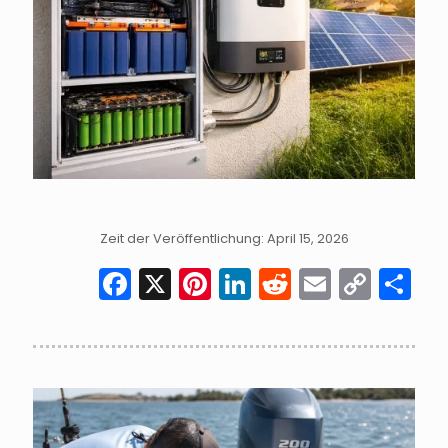
Zeit der Veröffentlichung: April 15, 2026
Facebook
X
Pinterest
LinkedIn
Reddit
Email
Cop
Te
Link