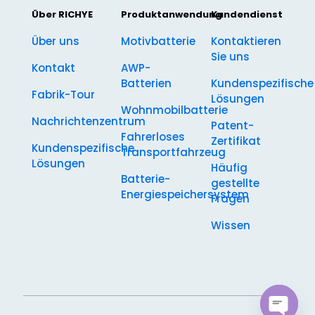
Über RICHYE
Produktanwendung
Kundendienst
Über uns
Motivbatterie
Kontaktieren
Sie uns
Kontakt
AWP-
Batterien
Kundenspezifische
Fabrik-Tour
Lösungen
Wohnmobilbatterie
Nachrichtenzentrum
Patent-
Fahrerloses
Zertifikat
Kundenspezifische
Transportfahrzeug
Lösungen
Häufig
Batterie-
gestellte
Energiespeichersystem
Fragen
Wissen