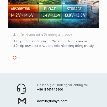
quản trị viên
TRÊN
Tháng 3 18, 2026
Đừng phỏng đoán nữa — Cẩm nang toàn diện về
điện áp duy trì LiFePO₄ cho các hệ thống đáng tin cậy
8
Có báo giá? Liên hệ với chúng tôi
+86 13761449900
admin@richye.com