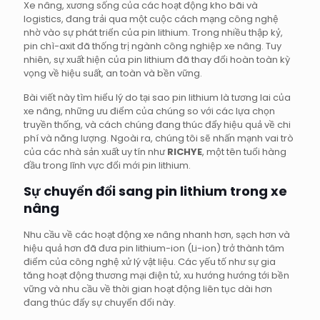
Xe nâng, xương sống của các hoạt động kho bãi và
logistics, đang trải qua một cuộc cách mạng công nghệ
nhờ vào sự phát triển của pin lithium. Trong nhiều thập kỷ,
pin chì-axit đã thống trị ngành công nghiệp xe nâng. Tuy
nhiên, sự xuất hiện của pin lithium đã thay đổi hoàn toàn kỳ
vọng về hiệu suất, an toàn và bền vững.
Bài viết này tìm hiểu lý do tại sao pin lithium là tương lai của
xe nâng, những ưu điểm của chúng so với các lựa chọn
truyền thống, và cách chúng đang thúc đẩy hiệu quả về chi
phí và năng lượng. Ngoài ra, chúng tôi sẽ nhấn mạnh vai trò
của các nhà sản xuất uy tín như
RICHYE
, một tên tuổi hàng
đầu trong lĩnh vực đổi mới pin lithium.
Sự chuyển đổi sang pin lithium trong xe
nâng
Nhu cầu về các hoạt động xe nâng nhanh hơn, sạch hơn và
hiệu quả hơn đã đưa pin lithium-ion (Li-ion) trở thành tâm
điểm của công nghệ xử lý vật liệu. Các yếu tố như sự gia
tăng hoạt động thương mại điện tử, xu hướng hướng tới bền
vững và nhu cầu về thời gian hoạt động liên tục dài hơn
đang thúc đẩy sự chuyển đổi này.