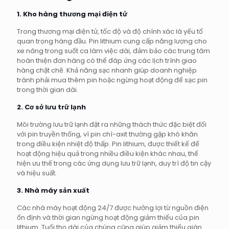
1. Kho hàng thương mại điện tử
Trong thương mại điện tử, tốc độ và độ chính xác là yếu tố
quan trọng hàng đầu. Pin lithium cung cấp năng lượng cho
xe nâng trong suốt ca làm việc dài, đảm bảo các trung tâm
hoàn thiện đơn hàng có thể đáp ứng các lịch trình giao
hàng chặt chẽ. Khả năng sạc nhanh giúp doanh nghiệp
tránh phải mua thêm pin hoặc ngừng hoạt động để sạc pin
trong thời gian dài.
2. Cơ sở lưu trữ lạnh
Môi trường lưu trữ lạnh đặt ra những thách thức đặc biệt đối
với pin truyền thống, vì pin chì-axit thường gặp khó khăn
trong điều kiện nhiệt độ thấp. Pin lithium, được thiết kế để
hoạt động hiệu quả trong nhiều điều kiện khác nhau, thể
hiện ưu thế trong các ứng dụng lưu trữ lạnh, duy trì độ tin cậy
và hiệu suất.
3. Nhà máy sản xuất
Các nhà máy hoạt động 24/7 được hưởng lợi từ nguồn điện
ổn định và thời gian ngừng hoạt động giảm thiểu của pin
lithium. Tuổi thọ dài của chúng cũng giúp giảm thiểu gián