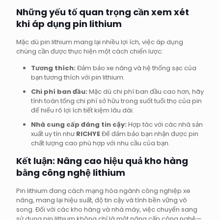
Những yếu tố quan trọng cần xem xét
khi áp dụng pin lithium
Mặc dù pin lithium mang lại nhiều lợi ích, việc áp dụng
chúng cần được thực hiện một cách chiến lược:
Tương thích:
Đảm bảo xe nâng và hệ thống sạc của
bạn tương thích với pin lithium.
Chi phí ban đầu:
Mặc dù chi phí ban đầu cao hơn, hãy
tính toán tổng chi phí sở hữu trong suốt tuổi thọ của pin
để hiểu rõ lợi ích tiết kiệm lâu dài.
Nhà cung cấp đáng tin cậy:
Hợp tác với các nhà sản
xuất uy tín như
RICHYE
Để đảm bảo bạn nhận được pin
chất lượng cao phù hợp với nhu cầu của bạn.
Kết luận: Nâng cao hiệu quả kho hàng
bằng công nghệ lithium
Pin lithium đang cách mạng hóa ngành công nghiệp xe
nâng, mang lại hiệu suất, độ tin cậy và tính bền vững vô
song. Đối với các kho hàng và nhà máy, việc chuyển sang
sử dụng pin lithium không chỉ là một nâng cấp công nghệ—