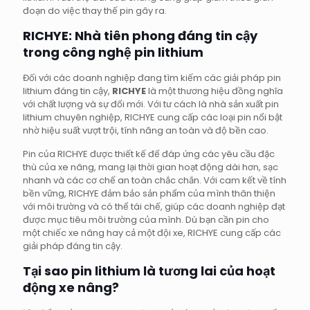
đoạn do việc thay thế pin gây ra.
RICHYE: Nhà tiên phong đáng tin cậy
trong công nghệ pin lithium
Đối với các doanh nghiệp đang tìm kiếm các giải pháp pin
lithium đáng tin cậy,
RICHYE
là một thương hiệu đồng nghĩa
với chất lượng và sự đổi mới. Với tư cách là nhà sản xuất pin
lithium chuyên nghiệp, RICHYE cung cấp các loại pin nổi bật
nhờ hiệu suất vượt trội, tính năng an toàn và độ bền cao.
Pin của RICHYE được thiết kế để đáp ứng các yêu cầu đặc
thù của xe nâng, mang lại thời gian hoạt động dài hơn, sạc
nhanh và các cơ chế an toàn chắc chắn. Với cam kết về tính
bền vững, RICHYE đảm bảo sản phẩm của mình thân thiện
với môi trường và có thể tái chế, giúp các doanh nghiệp đạt
được mục tiêu môi trường của mình. Dù bạn cần pin cho
một chiếc xe nâng hay cả một đội xe, RICHYE cung cấp các
giải pháp đáng tin cậy.
Tại sao pin lithium là tương lai của hoạt
động xe nâng?