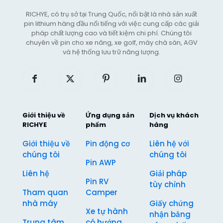
RICHYE, có trụ sở tại Trung Quốc, nổi bật là nhà sản xuất
pin lithium hàng đầu nổi tiếng với việc cung cấp các giải
pháp chất lượng cao và tiết kiệm chi phí. Chúng tôi
chuyên về pin cho xe nâng, xe golf, máy chà sàn, AGV
và hệ thống lưu trữ năng lượng.
Giới thiệu về
Ứng dụng sản
Dịch vụ khách
RICHYE
phẩm
hàng
Giới thiệu về
Pin động cơ
Liên hệ với
chúng tôi
chúng tôi
Pin AWP
Liên hệ
Giải pháp
Pin RV
tùy chỉnh
Tham quan
Camper
nhà máy
Giấy chứng
Xe tự hành
nhận bằng
Trung tâm
có hướng