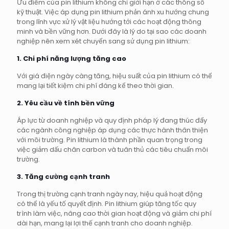
Ưu điểm của pin lithium không chỉ giới hạn ở các thông số
kỹ thuật. Việc áp dụng pin lithium phản ánh xu hướng chung
trong lĩnh vực xử lý vật liệu hướng tới các hoạt động thông
minh và bền vững hơn. Dưới đây là lý do tại sao các doanh
nghiệp nên xem xét chuyển sang sử dụng pin lithium:
1. Chi phí năng lượng tăng cao
Với giá điện ngày càng tăng, hiệu suất của pin lithium có thể
mang lại tiết kiệm chi phí đáng kể theo thời gian.
2. Yêu cầu về tính bền vững
Áp lực từ doanh nghiệp và quy định pháp lý đang thúc đẩy
các ngành công nghiệp áp dụng các thực hành thân thiện
với môi trường. Pin lithium là thành phần quan trọng trong
việc giảm dấu chân carbon và tuân thủ các tiêu chuẩn môi
trường.
3. Tăng cường cạnh tranh
Trong thị trường cạnh tranh ngày nay, hiệu quả hoạt động
có thể là yếu tố quyết định. Pin lithium giúp tăng tốc quy
trình làm việc, nâng cao thời gian hoạt động và giảm chi phí
dài hạn, mang lại lợi thế cạnh tranh cho doanh nghiệp.