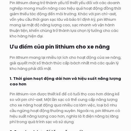
Pin lithium đang trở thành yếu tố thiết yếu đối với các doanh
nghiệp mong muốn nâng cao hiệu quả hoạt động đồng thời
giảm thiểu tác động đến môi trường. Khác với pin chì-axit,
vốn yêu cầu thời gian sạc lâu và bảo trì định kỳ, pin lithium
mang lại mật độ năng lượng cao, sạc nhanh và vận hành
thuận tiện, khiến chúng trở thành lựa chọn lý tưởng cho các
kho hàng hiện đại.
Ưu điểm của pin lithium cho xe nâng
Pin lithium mang lại nhiều lợi ích cho hoạt động của xe nâng,
giải quyết một số thách thức cấp bách nhất mà các quản lý
kho hàng phải đối mặt.
1. Thời gian hoạt động dài hơn và hiệu suất năng lượng
cao hơn
Pin lithium-ion được thiết kế để có tuổi thọ cao hơn đáng kể
so với pin chì-axit. Một lần sạc có thể cung cấp năng lượng
cho xe nâng hoạt động qua nhiều ca làm việc, loại bỏ nhu
cầu ngừng hoạt động thường xuyên. Ngoài ra, pin lithium có
hiệu suất năng lượng cao hơn, nghĩa là ít điện năng bị lãng
phí trong quá trình sạc và sử dụng.