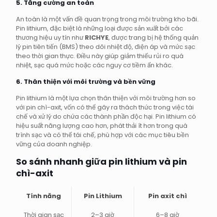
5. Tăng cường an toàn
An toàn là một vấn đề quan trọng trong môi trường kho bãi.
Pin lithium, đặc biệt là những loại được sản xuất bởi các
thương hiệu uy tín như
RICHYE
, được trang bị hệ thống quản
lý pin tiên tiến (BMS) theo dõi nhiệt độ, điện áp và mức sạc
theo thời gian thực. Điều này giúp giảm thiểu rủi ro quá
nhiệt, sạc quá mức hoặc các nguy cơ tiềm ẩn khác.
6. Thân thiện với môi trường và bền vững
Pin lithium là một lựa chọn thân thiện với môi trường hơn so
với pin chì-axit, vốn có thể gây ra thách thức trong việc tái
chế và xử lý do chứa các thành phần độc hại. Pin lithium có
hiệu suất năng lượng cao hơn, phát thải ít hơn trong quá
trình sạc và có thể tái chế, phù hợp với các mục tiêu bền
vững của doanh nghiệp.
So sánh nhanh giữa pin lithium và pin
chì-axit
Tính năng
Pin Lithium
Pin axit chì
Thời gian sạc
2–3 giờ
6–8 giờ