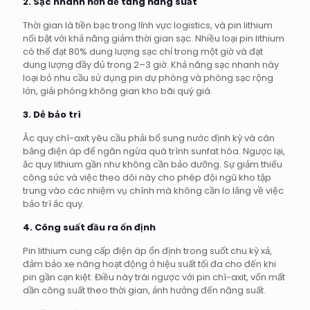
2. Sạc nhanh hơn để tăng năng suất
Thời gian là tiền bạc trong lĩnh vực logistics, và pin lithium
nổi bật với khả năng giảm thời gian sạc. Nhiều loại pin lithium
có thể đạt 80% dung lượng sạc chỉ trong một giờ và đạt
dung lượng đầy đủ trong 2–3 giờ. Khả năng sạc nhanh này
loại bỏ nhu cầu sử dụng pin dự phòng và phòng sạc rộng
lớn, giải phóng không gian kho bãi quý giá.
3. Dễ bảo trì
Ắc quy chì-axit yêu cầu phải bổ sung nước định kỳ và cân
bằng điện áp để ngăn ngừa quá trình sunfat hóa. Ngược lại,
ắc quy lithium gần như không cần bảo dưỡng. Sự giảm thiểu
công sức và việc theo dõi này cho phép đội ngũ kho tập
trung vào các nhiệm vụ chính mà không cần lo lắng về việc
bảo trì ắc quy.
4. Công suất đầu ra ổn định
Pin lithium cung cấp điện áp ổn định trong suốt chu kỳ xả,
đảm bảo xe nâng hoạt động ở hiệu suất tối đa cho đến khi
pin gần cạn kiệt. Điều này trái ngược với pin chì-axit, vốn mất
dần công suất theo thời gian, ảnh hưởng đến năng suất.