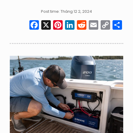
Post time: Tháng 12 2, 2024
Facebook
X
Pinterest
LinkedIn
Reddit
Email
Cop
S
Link