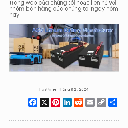
trang web của chúng tôi hoặc liên hệ với
nhóm bán hàng của chúng tôi ngay hôm
nay.
Post time: Tháng 9 21, 2024
Facebook
X
Pinterest
LinkedIn
Reddit
Email
Cop
S
Link