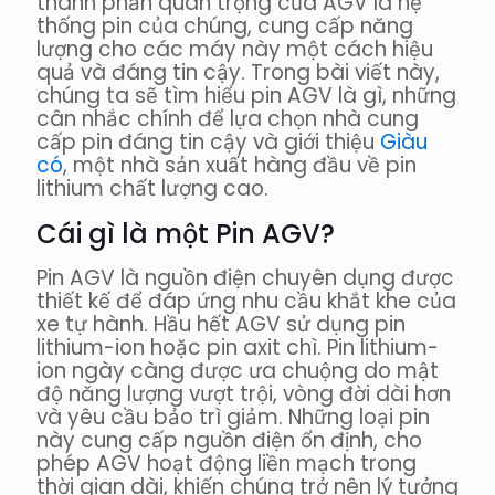
thành phần quan trọng của AGV là hệ
thống pin của chúng, cung cấp năng
lượng cho các máy này một cách hiệu
quả và đáng tin cậy. Trong bài viết này,
chúng ta sẽ tìm hiểu pin AGV là gì, những
cân nhắc chính để lựa chọn nhà cung
cấp pin đáng tin cậy và giới thiệu
Giàu
có
, một nhà sản xuất hàng đầu về pin
lithium chất lượng cao.
Cái gì là một
Pin AGV
?
Pin AGV là nguồn điện chuyên dụng được
thiết kế để đáp ứng nhu cầu khắt khe của
xe tự hành. Hầu hết AGV sử dụng pin
lithium-ion hoặc pin axit chì. Pin lithium-
ion ngày càng được ưa chuộng do mật
độ năng lượng vượt trội, vòng đời dài hơn
và yêu cầu bảo trì giảm. Những loại pin
này cung cấp nguồn điện ổn định, cho
phép AGV hoạt động liền mạch trong
thời gian dài, khiến chúng trở nên lý tưởng