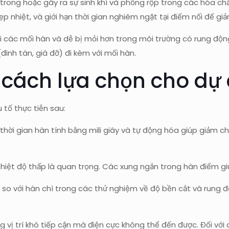
ong hoặc gây ra sự sinh khí và phồng rộp trong các hóa chất 
 nhiệt, và giới hạn thời gian nghiêm ngặt tại điểm nối để giả
i các mối hàn và dễ bị mỏi hơn trong môi trường có rung độ
đinh tán, giá đỡ) đi kèm với mối hàn.
cách lựa chọn cho dự
tố thực tiễn sau:
hời gian hàn tính bằng mili giây và tự động hóa giúp giảm chi
i nhiệt độ thấp là quan trọng. Các xung ngắn trong hàn điểm giú
 so với hàn chì trong các thử nghiệm về độ bền cắt và rung đ
g vị trí khó tiếp cận mà điện cực không thể đến được. Đối v