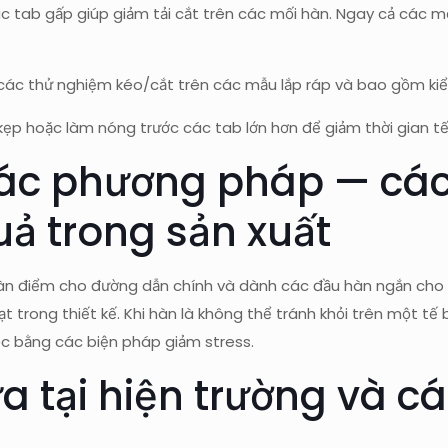
ác tab gấp giúp giảm tải cắt trên các mối hàn. Ngay cả các m
n các thử nghiệm kéo/cắt trên các mẫu lắp ráp và bao gồm kiể
kẹp hoặc làm nóng trước các tab lớn hơn để giảm thời gian tế 
 các phương pháp — cá
ả trong sản xuất
 hàn điểm cho đường dẫn chính và dành các đầu hàn ngắn cho 
hoạt trong thiết kế. Khi hàn là không thể tránh khỏi trên một t
học bằng các biện pháp giảm stress.
a tại hiện trường và c