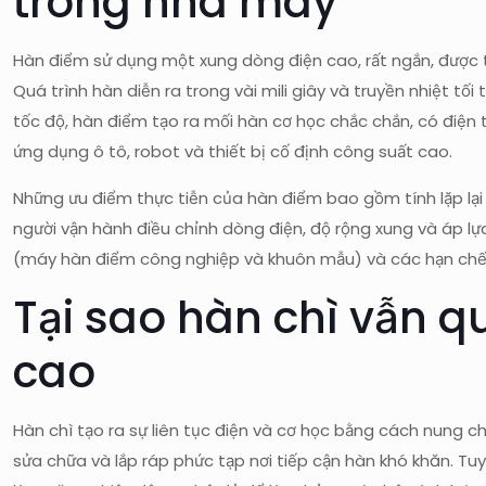
trong nhà máy
Hàn điểm sử dụng một xung dòng điện cao, rất ngắn, được t
Quá trình hàn diễn ra trong vài mili giây và truyền nhiệt t
tốc độ, hàn điểm tạo ra mối hàn cơ học chắc chắn, có điện 
ứng dụng ô tô, robot và thiết bị cố định công suất cao.
Những ưu điểm thực tiễn của hàn điểm bao gồm tính lặp lại 
người vận hành điều chỉnh dòng điện, độ rộng xung và áp 
(máy hàn điểm công nghiệp và khuôn mẫu) và các hạn chế về 
Tại sao hàn chì vẫn qu
cao
Hàn chì tạo ra sự liên tục điện và cơ học bằng cách nung c
sửa chữa và lắp ráp phức tạp nơi tiếp cận hàn khó khăn. Tu