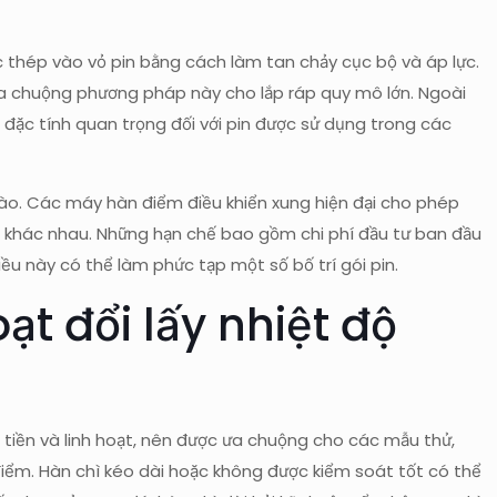
c thép vào vỏ pin bằng cách làm tan chảy cục bộ và áp lực.
ất ưa chuộng phương pháp này cho lắp ráp quy mô lớn. Ngoài
 đặc tính quan trọng đối với pin được sử dụng trong các
 bào. Các máy hàn điểm điều khiển xung hiện đại cho phép
o khác nhau. Những hạn chế bao gồm chi phí đầu tư ban đầu
u này có thể làm phức tạp một số bố trí gói pin.
ạt đổi lấy nhiệt độ
ẻ tiền và linh hoạt, nên được ưa chuộng cho các mẫu thử,
 điểm. Hàn chì kéo dài hoặc không được kiểm soát tốt có thể