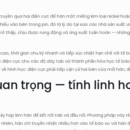
ruyền qua hai điện cực để hàn một miếng kim loại nickel hoặ
ối thiểu vào bên trong pin, đó là lý do tại sao các nhà sản xu
trở thấp, chịu được rung động và ứng suất tuần hoàn — những
cao, thời gian chu kỳ nhanh và tiếp xúc nhiệt hạn chế với tế
lực điện cực cho các độ dày tab và thành phần hóa học tế bà
hình học: điện cực phải tiếp cận cả hai bên của mối hàn, điề
an trọng — tính linh ho
hảy hợp kim hàn để kết nối tab và đầu nối. Phương pháp này r
y nhiên, hàn chì truyền nhiệt nhiều hơn vào tế bào so với hàn