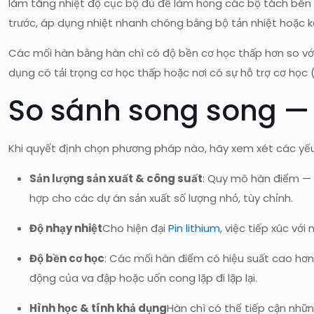
làm tăng nhiệt độ cục bộ đủ để làm hỏng các bộ tách bên tr
trước, áp dụng nhiệt nhanh chóng bằng bộ tản nhiệt hoặc kẹp
Các mối hàn bằng hàn chì có độ bền cơ học thấp hơn so vớ
dụng có tải trọng cơ học thấp hoặc nơi có sự hỗ trợ cơ học (
So sánh song song — 
Khi quyết định chọn phương pháp nào, hãy xem xét các yếu 
Sản lượng sản xuất & công suất
: Quy mô hàn điểm — t
hợp cho các dự án sản xuất số lượng nhỏ, tùy chỉnh.
Độ nhạy nhiệt
Cho hiện đại
Pin lithium
, việc tiếp xúc vớ
Độ bền cơ học
: Các mối hàn điểm có hiệu suất cao hơn
động của va đập hoặc uốn cong lặp đi lặp lại.
Hình học & tính khả dụng
Hàn chì có thể tiếp cận nhữn