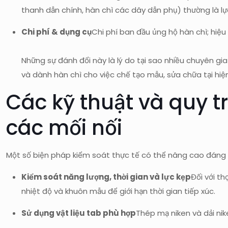
thanh dẫn chính, hàn chì các dây dẫn phụ) thường là lự
Chi phí & dụng cụ
Chi phí ban đầu ủng hộ hàn chì; hiệu
Những sự đánh đổi này là lý do tại sao nhiều chuyên gi
và dành hàn chì cho việc chế tạo mẫu, sửa chữa tại hiệ
Các kỹ thuật và quy t
các mối nối
Một số biện pháp kiểm soát thực tế có thể nâng cao đáng 
Kiểm soát năng lượng, thời gian và lực kẹp
Đối với t
nhiệt độ và khuôn mẫu để giới hạn thời gian tiếp xúc.
Sử dụng vật liệu tab phù hợp
Thép mạ niken và dải nik