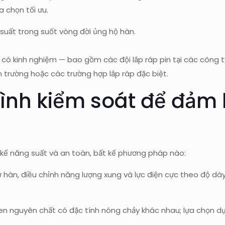
a chọn tối ưu.
 suất trong suốt vòng đời ủng hộ hàn.
a có kinh nghiệm — bao gồm các đội lắp ráp pin tại các công 
n trường hoặc các trường hợp lắp ráp đặc biệt.
rình kiểm soát để đảm 
kể năng suất và an toàn, bất kể phương pháp nào:
hợ hàn, điều chỉnh năng lượng xung và lực điện cực theo độ dà
en nguyên chất có đặc tính nóng chảy khác nhau; lựa chọn dụn