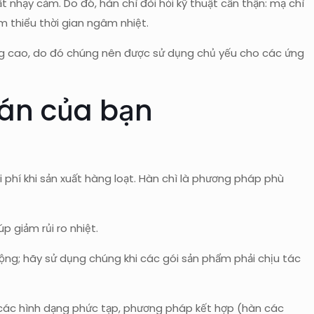
nhạy cảm. Do đó, hàn chì đòi hỏi kỹ thuật cẩn thận: mạ chì
m thiểu thời gian ngâm nhiệt.
ng cao, do đó chúng nên được sử dụng chủ yếu cho các ứng
 án của bạn
 phí khi sản xuất hàng loạt. Hàn chì là phương pháp phù
p giảm rủi ro nhiệt.
ộng; hãy sử dụng chúng khi các gói sản phẩm phải chịu tác
ới các hình dạng phức tạp, phương pháp kết hợp (hàn các