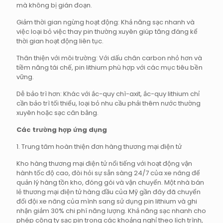
mà không bị gián đoạn.
Giảm thời gian ngừng hoạt động: Khả năng sạc nhanh và
việc loại bỏ việc thay pin thường xuyên giúp tăng đáng kể
thời gian hoạt động liên tục.
Thân thiện với môi trường: Với dấu chân carbon nhỏ hơn và
tiềm năng tái chế, pin lithium phù hợp với các mục tiêu bền
vững.
Dễ bảo trì hơn: Khác với ắc-quy chì-axit, ắc-quy lithium chỉ
cần bảo trì tối thiểu, loại bỏ nhu cầu phải thêm nước thường
xuyên hoặc sạc cân bằng.
Các trường hợp ứng dụng
1. Trung tâm hoàn thiện đơn hàng thương mại điện tử
Kho hàng thương mại điện tử nổi tiếng với hoạt động vận
hành tốc độ cao, đòi hỏi sự sẵn sàng 24/7 của xe nâng để
quản lý hàng tồn kho, đóng gói và vận chuyển. Một nhà bán
lẻ thương mại điện tử hàng đầu của Mỹ gần đây đã chuyển
đổi đội xe nâng của mình sang sử dụng pin lithium và ghi
nhận giảm 30% chi phí năng lượng. Khả năng sạc nhanh cho
phép công ty sạc pin trong các khoảng nghỉ theo lịch trình,