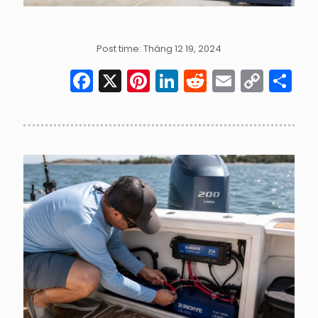
Post time: Tháng 12 19, 2024
Facebook
X
Pinterest
LinkedIn
Reddit
Email
Cop
S
Link