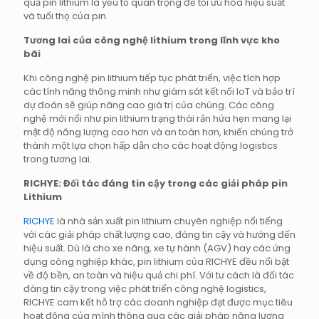
quả pin lithium là yếu tố quan trọng để tối ưu hóa hiệu suất
và tuổi thọ của pin.
Tương lai của công nghệ lithium trong lĩnh vực kho
bãi
Khi công nghệ pin lithium tiếp tục phát triển, việc tích hợp
các tính năng thông minh như giám sát kết nối IoT và bảo trì
dự đoán sẽ giúp nâng cao giá trị của chúng. Các công
nghệ mới nổi như pin lithium trạng thái rắn hứa hẹn mang lại
mật độ năng lượng cao hơn và an toàn hơn, khiến chúng trở
thành một lựa chọn hấp dẫn cho các hoạt động logistics
trong tương lai.
RICHYE: Đối tác đáng tin cậy trong các giải pháp pin
Lithium
RICHYE
là nhà sản xuất pin lithium chuyên nghiệp nổi tiếng
với các giải pháp chất lượng cao, đáng tin cậy và hướng đến
hiệu suất. Dù là cho xe nâng, xe tự hành (AGV) hay các ứng
dụng công nghiệp khác, pin lithium của RICHYE đều nổi bật
về độ bền, an toàn và hiệu quả chi phí. Với tư cách là đối tác
đáng tin cậy trong việc phát triển công nghệ logistics,
RICHYE cam kết hỗ trợ các doanh nghiệp đạt được mục tiêu
hoạt động của mình thông qua các giải pháp năng lượng