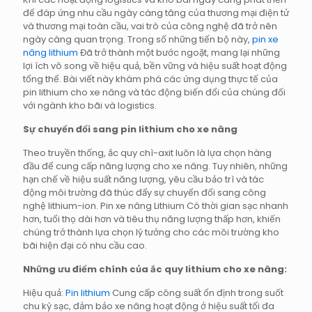
để đáp ứng nhu cầu ngày càng tăng của thương mại điện tử
và thương mại toàn cầu, vai trò của công nghệ đã trở nên
ngày càng quan trọng. Trong số những tiến bộ này,
pin xe
nâng lithium
Đã trở thành một bước ngoặt, mang lại những
lợi ích vô song về hiệu quả, bền vững và hiệu suất hoạt động
tổng thể. Bài viết này khám phá các ứng dụng thực tế của
pin lithium cho xe nâng và tác động biến đổi của chúng đối
với ngành kho bãi và logistics.
Sự chuyển đổi sang pin lithium cho xe nâng
Theo truyền thống, ắc quy chì-axit luôn là lựa chọn hàng
đầu để cung cấp năng lượng cho xe nâng. Tuy nhiên, những
hạn chế về hiệu suất năng lượng, yêu cầu bảo trì và tác
động môi trường đã thúc đẩy sự chuyển đổi sang công
nghệ lithium-ion.
Pin xe nâng Lithium
Có thời gian sạc nhanh
hơn, tuổi thọ dài hơn và tiêu thụ năng lượng thấp hơn, khiến
chúng trở thành lựa chọn lý tưởng cho các môi trường kho
bãi hiện đại có nhu cầu cao.
Những ưu điểm chính của ắc quy lithium cho xe nâng:
Hiệu quả:
Pin lithium
Cung cấp công suất ổn định trong suốt
chu kỳ sạc, đảm bảo xe nâng hoạt động ở hiệu suất tối đa