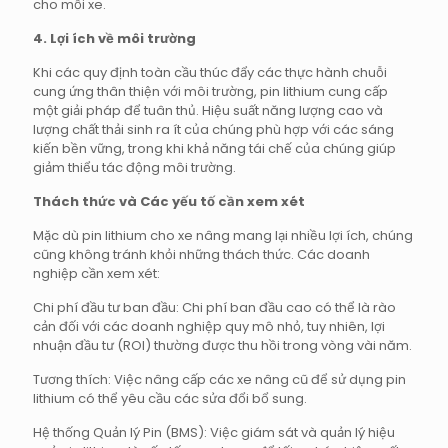
cho mỗi xe.
4. Lợi ích về môi trường
Khi các quy định toàn cầu thúc đẩy các thực hành chuỗi
cung ứng thân thiện với môi trường, pin lithium cung cấp
một giải pháp để tuân thủ. Hiệu suất năng lượng cao và
lượng chất thải sinh ra ít của chúng phù hợp với các sáng
kiến bền vững, trong khi khả năng tái chế của chúng giúp
giảm thiểu tác động môi trường.
Thách thức và Các yếu tố cần xem xét
Mặc dù pin lithium cho xe nâng mang lại nhiều lợi ích, chúng
cũng không tránh khỏi những thách thức. Các doanh
nghiệp cần xem xét:
Chi phí đầu tư ban đầu: Chi phí ban đầu cao có thể là rào
cản đối với các doanh nghiệp quy mô nhỏ, tuy nhiên, lợi
nhuận đầu tư (ROI) thường được thu hồi trong vòng vài năm.
Tương thích: Việc nâng cấp các xe nâng cũ để sử dụng pin
lithium có thể yêu cầu các sửa đổi bổ sung.
Hệ thống Quản lý Pin (BMS): Việc giám sát và quản lý hiệu