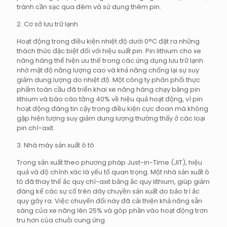
tránh cần sạc qua đêm và sử dụng thêm pin.
2. Cơ sở lưu trữ lạnh
Hoạt động trong điều kiện nhiệt độ dưới 0°C đặt ra những
thách thức đặc biệt đối với hiệu suất pin. Pin lithium cho xe
nâng hàng thể hiện ưu thế trong các ứng dụng lưu trữ lạnh
nhờ mật độ năng lượng cao và khả năng chống lại sự suy
giảm dung lượng do nhiệt độ. Một công ty phân phối thực
phẩm toàn cầu đã triển khai xe nâng hàng chạy bằng pin
lithium và báo cáo tăng 40% về hiệu quả hoạt động, vì pin
hoạt động đáng tin cậy trong điều kiện cực đoan mà không
gặp hiện tượng suy giảm dung lượng thường thấy ở các loại
pin chì-axit.
3. Nhà máy sản xuất ô tô
Trong sản xuất theo phương pháp Just-in-Time (JIT), hiệu
quả và độ chính xác là yếu tố quan trọng. Một nhà sản xuất ô
tô đã thay thế ắc quy chì-axit bằng ắc quy lithium, giúp giảm
đáng kể các sự cố trên dây chuyền sản xuất do bảo trì ắc
quy gây ra. Việc chuyển đổi này đã cải thiện khả năng sẵn
sàng của xe nâng lên 25% và góp phần vào hoạt động trơn
tru hơn của chuỗi cung ứng.