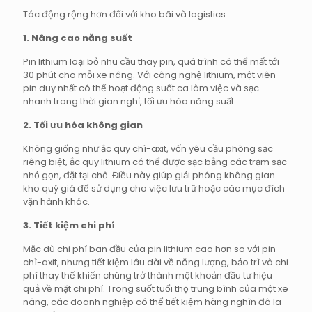
Tác động rộng hơn đối với kho bãi và logistics
1. Nâng cao năng suất
Pin lithium loại bỏ nhu cầu thay pin, quá trình có thể mất tới
30 phút cho mỗi xe nâng. Với công nghệ lithium, một viên
pin duy nhất có thể hoạt động suốt ca làm việc và sạc
nhanh trong thời gian nghỉ, tối ưu hóa năng suất.
2. Tối ưu hóa không gian
Không giống như ắc quy chì-axit, vốn yêu cầu phòng sạc
riêng biệt, ắc quy lithium có thể được sạc bằng các trạm sạc
nhỏ gọn, đặt tại chỗ. Điều này giúp giải phóng không gian
kho quý giá để sử dụng cho việc lưu trữ hoặc các mục đích
vận hành khác.
3. Tiết kiệm chi phí
Mặc dù chi phí ban đầu của pin lithium cao hơn so với pin
chì-axit, nhưng tiết kiệm lâu dài về năng lượng, bảo trì và chi
phí thay thế khiến chúng trở thành một khoản đầu tư hiệu
quả về mặt chi phí. Trong suốt tuổi thọ trung bình của một xe
nâng, các doanh nghiệp có thể tiết kiệm hàng nghìn đô la