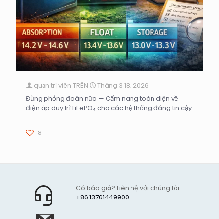
quản trị viên
TRÊN
Tháng 3 18, 2026
Đừng phỏng đoán nữa — Cẩm nang toàn diện về
điện áp duy trì LiFePO₄ cho các hệ thống đáng tin cậy
8
Có báo giá? Liên hệ với chúng tôi
+86 13761449900