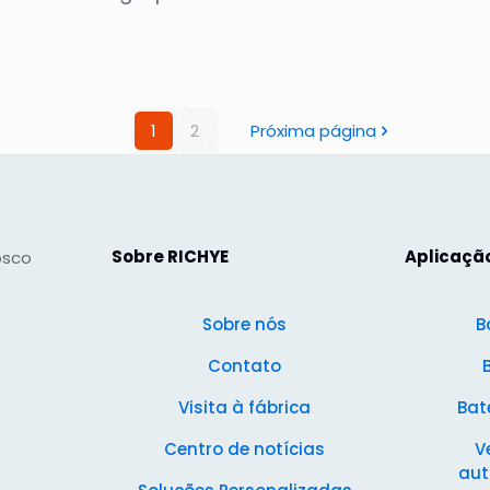
1
2
Próxima página
Sobre RICHYE
Aplicaçã
osco
Sobre nós
B
Contato
Visita à fábrica
Bate
Centro de notícias
V
au