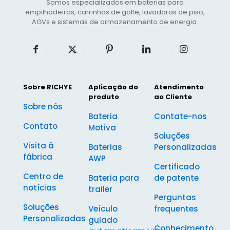
Somos especializados em baterias para
empilhadeiras, carrinhos de golfe, lavadoras de piso,
AGVs e sistemas de armazenamento de energia.
Sobre RICHYE
Aplicação do
Atendimento
produto
ao Cliente
Sobre nós
Bateria
Contate-nos
Contato
Motiva
Soluções
Visita à
Baterias
Personalizadas
fábrica
AWP
Certificado
Centro de
Bateria para
de patente
notícias
trailer
Perguntas
Soluções
Veículo
frequentes
Personalizadas
guiado
Conhecimento