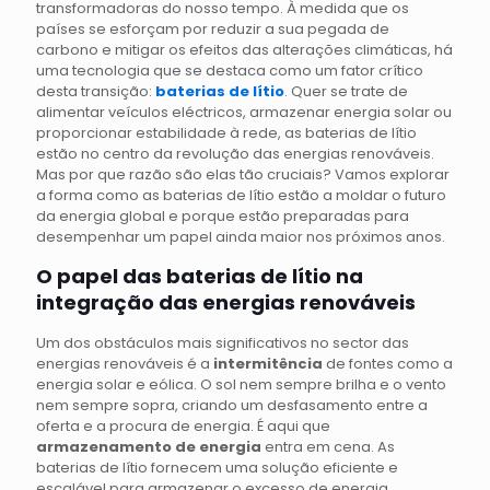
transformadoras do nosso tempo. À medida que os
países se esforçam por reduzir a sua pegada de
carbono e mitigar os efeitos das alterações climáticas, há
uma tecnologia que se destaca como um fator crítico
desta transição:
baterias de lítio
. Quer se trate de
alimentar veículos eléctricos, armazenar energia solar ou
proporcionar estabilidade à rede, as baterias de lítio
estão no centro da revolução das energias renováveis.
Mas por que razão são elas tão cruciais? Vamos explorar
a forma como as baterias de lítio estão a moldar o futuro
da energia global e porque estão preparadas para
desempenhar um papel ainda maior nos próximos anos.
O papel das baterias de lítio na
integração das energias renováveis
Um dos obstáculos mais significativos no sector das
energias renováveis é a
intermitência
de fontes como a
energia solar e eólica. O sol nem sempre brilha e o vento
nem sempre sopra, criando um desfasamento entre a
oferta e a procura de energia. É aqui que
armazenamento de energia
entra em cena. As
baterias de lítio fornecem uma solução eficiente e
escalável para armazenar o excesso de energia