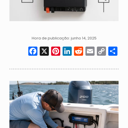
Hora de publicação: junho 14, 2025
Facebook
X
Pinterest
LinkedIn
Reddit
Email
Cop
S
Link