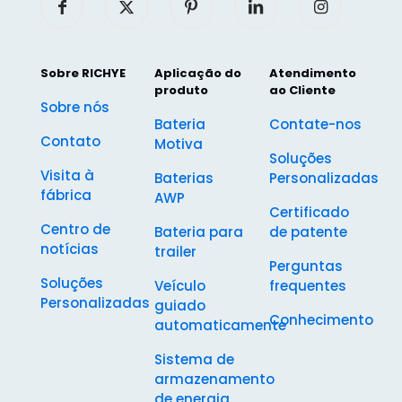
Sobre RICHYE
Aplicação do
Atendimento
produto
ao Cliente
Sobre nós
Bateria
Contate-nos
Contato
Motiva
Soluções
Visita à
Baterias
Personalizadas
fábrica
AWP
Certificado
Centro de
Bateria para
de patente
notícias
trailer
Perguntas
Soluções
Veículo
frequentes
Personalizadas
guiado
Conhecimento
automaticamente
Sistema de
armazenamento
de energia