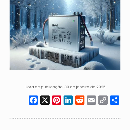
Hora de publicação: 30 de janeiro de 2025
Facebook
X
Pinterest
LinkedIn
Reddit
Email
Cop
S
Link