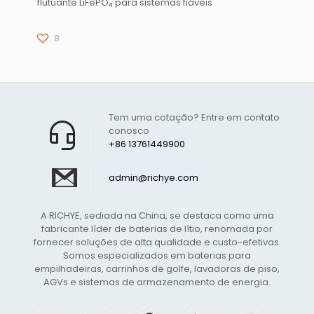
flutuante LiFePO₄ para sistemas fiáveis
8
Tem uma cotação? Entre em contato
conosco
+86 13761449900
admin@richye.com
A RICHYE, sediada na China, se destaca como uma
fabricante líder de baterias de lítio, renomada por
fornecer soluções de alta qualidade e custo-efetivas.
Somos especializados em baterias para
empilhadeiras, carrinhos de golfe, lavadoras de piso,
AGVs e sistemas de armazenamento de energia.