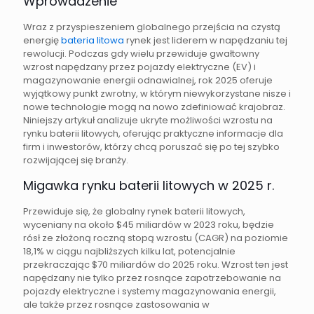
Wprowadzenie
Wraz z przyspieszeniem globalnego przejścia na czystą
energię
bateria litowa
rynek jest liderem w napędzaniu tej
rewolucji. Podczas gdy wielu przewiduje gwałtowny
wzrost napędzany przez pojazdy elektryczne (EV) i
magazynowanie energii odnawialnej, rok 2025 oferuje
wyjątkowy punkt zwrotny, w którym niewykorzystane nisze i
nowe technologie mogą na nowo zdefiniować krajobraz.
Niniejszy artykuł analizuje ukryte możliwości wzrostu na
rynku baterii litowych, oferując praktyczne informacje dla
firm i inwestorów, którzy chcą poruszać się po tej szybko
rozwijającej się branży.
Migawka rynku baterii litowych w 2025 r.
Przewiduje się, że globalny rynek baterii litowych,
wyceniany na około $45 miliardów w 2023 roku, będzie
rósł ze złożoną roczną stopą wzrostu (CAGR) na poziomie
18,1% w ciągu najbliższych kilku lat, potencjalnie
przekraczając $70 miliardów do 2025 roku. Wzrost ten jest
napędzany nie tylko przez rosnące zapotrzebowanie na
pojazdy elektryczne i systemy magazynowania energii,
ale także przez rosnące zastosowania w