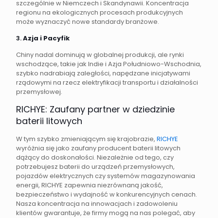
szczególnie w Niemczech i Skandynawii. Koncentracja
regionu na ekologicznych procesach produkcyjnych
może wyznaczyć nowe standardy branżowe.
3.
Azja i Pacyfik
Chiny nadal dominują w globalnej produkcji, ale rynki
wschodzące, takie jak Indie i Azja Południowo-Wschodnia,
szybko nadrabiają zaległości, napędzane inicjatywami
rządowymi na rzecz elektryfikacji transportu i działalności
przemysłowej.
RICHYE: Zaufany partner w dziedzinie
baterii litowych
W tym szybko zmieniającym się krajobrazie,
RICHYE
wyróżnia się jako zaufany producent baterii litowych
dążący do doskonałości. Niezależnie od tego, czy
potrzebujesz baterii do urządzeń przemysłowych,
pojazdów elektrycznych czy systemów magazynowania
energii, RICHYE zapewnia niezrównaną jakość,
bezpieczeństwo i wydajność w konkurencyjnych cenach.
Nasza koncentracja na innowacjach i zadowoleniu
klientów gwarantuje, że firmy mogą na nas polegać, aby