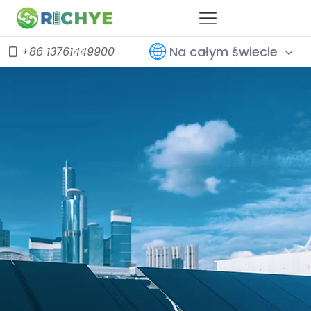
Na całym świecie
+86 13761449900