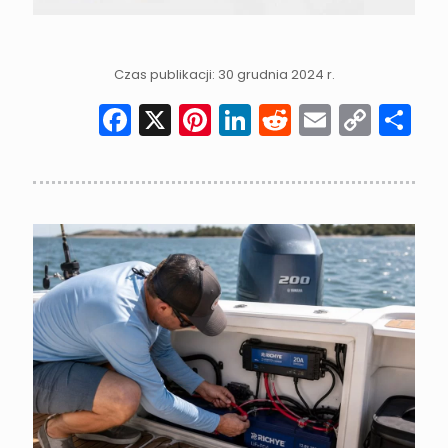
Czas publikacji: 30 grudnia 2024 r.
Facebook
X
Pinterest
LinkedIn
Reddit
Email
Cop
S
Link