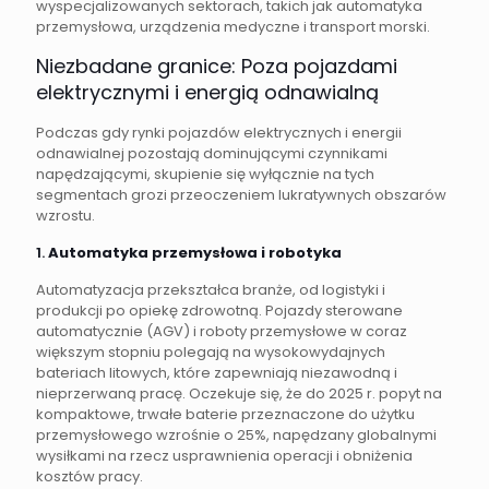
wyspecjalizowanych sektorach, takich jak automatyka
przemysłowa, urządzenia medyczne i transport morski.
Niezbadane granice: Poza pojazdami
elektrycznymi i energią odnawialną
Podczas gdy rynki pojazdów elektrycznych i energii
odnawialnej pozostają dominującymi czynnikami
napędzającymi, skupienie się wyłącznie na tych
segmentach grozi przeoczeniem lukratywnych obszarów
wzrostu.
1.
Automatyka przemysłowa i robotyka
Automatyzacja przekształca branże, od logistyki i
produkcji po opiekę zdrowotną. Pojazdy sterowane
automatycznie (AGV) i roboty przemysłowe w coraz
większym stopniu polegają na wysokowydajnych
bateriach litowych, które zapewniają niezawodną i
nieprzerwaną pracę. Oczekuje się, że do 2025 r. popyt na
kompaktowe, trwałe baterie przeznaczone do użytku
przemysłowego wzrośnie o 25%, napędzany globalnymi
wysiłkami na rzecz usprawnienia operacji i obniżenia
kosztów pracy.