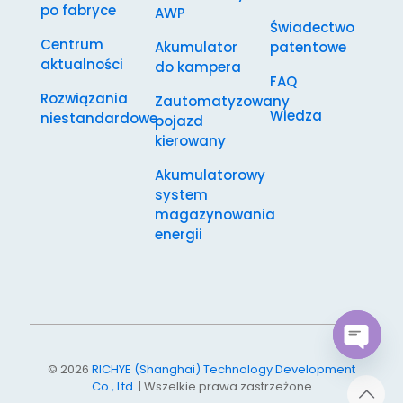
po fabryce
AWP
Świadectwo
Centrum
Akumulator
patentowe
aktualności
do kampera
FAQ
Rozwiązania
Zautomatyzowany
Wiedza
niestandardowe
pojazd
kierowany
Akumulatorowy
system
magazynowania
energii
Open
© 2026
RICHYE (Shanghai) Technology Development
chaty
Co., Ltd.
| Wszelkie prawa zastrzeżone