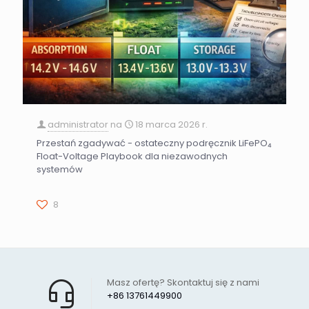
administrator
na
18 marca 2026 r.
Przestań zgadywać - ostateczny podręcznik LiFePO₄
Float-Voltage Playbook dla niezawodnych
systemów
8
Masz ofertę? Skontaktuj się z nami
+86 13761449900