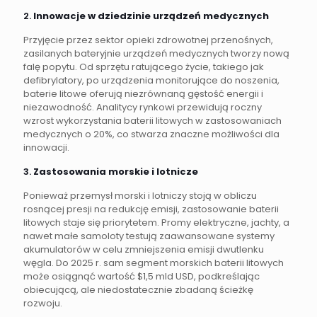
2.
Innowacje w dziedzinie urządzeń medycznych
Przyjęcie przez sektor opieki zdrowotnej przenośnych,
zasilanych bateryjnie urządzeń medycznych tworzy nową
falę popytu. Od sprzętu ratującego życie, takiego jak
defibrylatory, po urządzenia monitorujące do noszenia,
baterie litowe oferują niezrównaną gęstość energii i
niezawodność. Analitycy rynkowi przewidują roczny
wzrost wykorzystania baterii litowych w zastosowaniach
medycznych o 20%, co stwarza znaczne możliwości dla
innowacji.
3.
Zastosowania morskie i lotnicze
Ponieważ przemysł morski i lotniczy stoją w obliczu
rosnącej presji na redukcję emisji, zastosowanie baterii
litowych staje się priorytetem. Promy elektryczne, jachty, a
nawet małe samoloty testują zaawansowane systemy
akumulatorów w celu zmniejszenia emisji dwutlenku
węgla. Do 2025 r. sam segment morskich baterii litowych
może osiągnąć wartość $1,5 mld USD, podkreślając
obiecującą, ale niedostatecznie zbadaną ścieżkę
rozwoju.