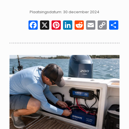
Plaatsingsdatum: 30 december 2024
Facebook
X
Pinterest
LinkedIn
Reddit
Email
Cop
D
Link