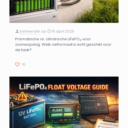
beheerder
op
15 april 2026
Prismatische vs. cilindrische LiFePO₄ voor
zonneopslag: Welk celformaat is echt geschikt voor
de taak?
10