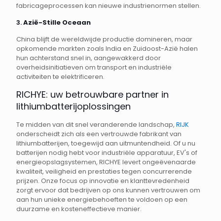
fabricageprocessen kan nieuwe industrienormen stellen.
3.
Azië-Stille Oceaan
China blijft de wereldwijde productie domineren, maar
opkomende markten zoals India en Zuidoost-Azië halen
hun achterstand snel in, aangewakkerd door
overheidsinitiatieven om transport en industriële
activiteiten te elektrificeren.
RICHYE: uw betrouwbare partner in
lithiumbatterijoplossingen
Te midden van dit snel veranderende landschap,
RIJK
onderscheidt zich als een vertrouwde fabrikant van
lithiumbatterijen, toegewijd aan uitmuntendheid. Of u nu
batterijen nodig hebt voor industriële apparatuur, EV's of
energieopslagsystemen, RICHYE levert ongeëvenaarde
kwaliteit, veiligheid en prestaties tegen concurrerende
prijzen. Onze focus op innovatie en klanttevredenheid
zorgt ervoor dat bedrijven op ons kunnen vertrouwen om
aan hun unieke energiebehoeften te voldoen op een
duurzame en kosteneffectieve manier.