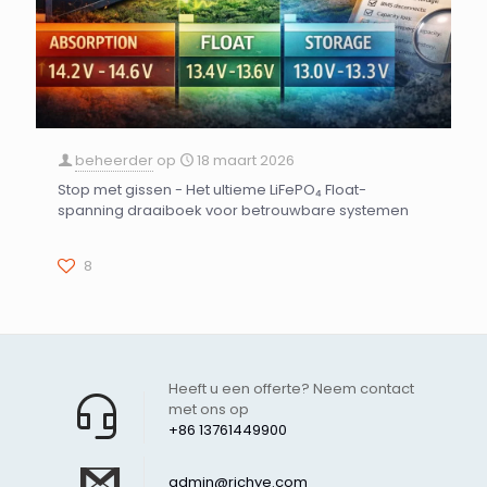
beheerder
op
18 maart 2026
Stop met gissen - Het ultieme LiFePO₄ Float-
spanning draaiboek voor betrouwbare systemen
8
Heeft u een offerte? Neem contact
met ons op
+86 13761449900
admin@richye.com