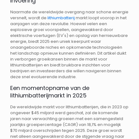
Invoering
Naarmate de wereldwijde overgang naar schone energie
versnelt, wordt de
lithiumbatterij
markt loopt voorop in het
aanjagen van deze revolutie. Hoewel velen een
explosieve groei voorspellen, aangewakkerd door
elektrische voertuigen (EV's) en opslag van hernieuwbare
energie, biedt 2025 een uniek keerpunt waar
onaangeboorde niches en opkomende technologieën
het landschap opnieuw kunnen definiëren. Dit artikel duikt
in verborgen groeikansen binnen de markt voor
lithiumbatterijen en biedt bruikbare inzichten voor
bedrijven en investeerders die willen navigeren binnen
deze snel evoluerende industrie.
Een momentopname van de
lithiumbatterijmarkt in 2025
De wereldwijde markt voor lithiumbatterijen, die in 2023 op
ongeveer $45 miljard werd geschat, zal de komende
jaren naar verwachting groeien met een samengesteld
jaarlijks groeipercentage (CAGR) van 18,1% en mogelijk
$70 miljard overschrijden tegen 2025. Deze groei wordt
niet alleen aangewakkerd door de stijgende vraag naar