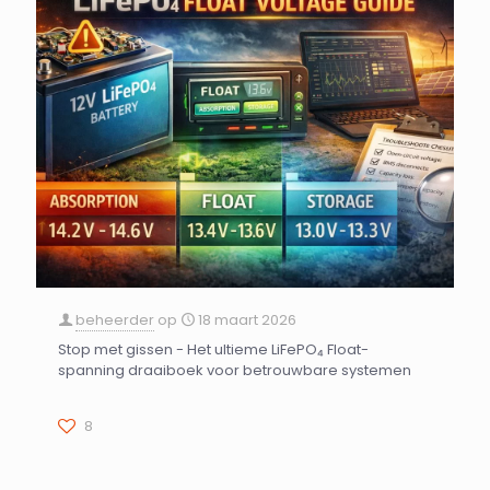
beheerder
op
18 maart 2026
Stop met gissen - Het ultieme LiFePO₄ Float-
spanning draaiboek voor betrouwbare systemen
8