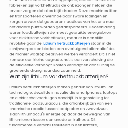
fabrieken zijn vorkheftrucks de onbezongen helden die
ervoor zorgen dat alles blijft draaien. Deze machines tillen
en transporteren onvermoeibaar zware ladingen en
zorgen ervoor dat goederen naadloos van het ene naar
het andere punt worden getransporteerd. Decennialang
waren loodbatterijen de meest gebruikte energiebron
voor elektrische vorkheftrucks, maar er is een stille
revolutie gaande.
Lithium heftruckbatterijen
staan in de
schijnwerpers en bieden een overtuigend alternatief dat
de manier waarop bedrijven werken verandert. Dit is niet
zomaar een kleine upgrade, het is een verschuiving die
de efficiëntie verhoogt, kosten verlaagt en aansluit bij de
groeiende drang naar duurzaamheid.
Wat zijn lithium vorkheftruckbatterijen?
Lithium heftruckbatterijen maken gebruik van lithium-ion
technologie, dezelfde innovatie die smartphones, laptops
en elektrische voertuigen aandrijft. In tegenstelling tot
traditionele loodzuuraccu's, die afhankelijk zijn van een
chemische reactie tussen loodplaten en zwavelzuur,
slaan lithiumaccu's energie op door de beweging van
lithiumionen tussen een anode en kathode. Dit
fundamentele verschil resulteert in een lichtere,