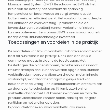
Management System (BMS). Beschouw het BMS als het
brein van de batterij: het bewaakt de spanning,
temperatuur en laadniveaus en zorgt ervoor dat de
batterij veilig en efficiënt werkt. Het voorkomt overladen, te
ver ontladen en oververhitting - problemen die de
levensduur van de batterij kunnen verkorten of risico's
kunnen opleveren. Een robuust BMS is onmisbaar voor elk
bedrijf dat in lithiumtechnologie investeert.
Toepassingen en voordelen in de praktijk
De voordelen van lithium vorkheftruckbatterijen komen het
best tot hun recht in de praktijk. Denk aan een druk e-
commerce magazijn tijdens de feestdagen. Met
bestellingen die binnenstromen, telt elke minuut. Omdat
lithiumbatterijen snel kunnen worden opgeladen, kunnen
vorkheftrucks meerdere diensten draaien met minimale
stilstandtijd, waardoor het magazijn gelijke tred kan
houden met de vraag. Een distributiecentrum ontdekte dat
ze door over te schakelen op lithiumbatterijen hun
vorkheftruckvloot met 15% konden inkrimpen en toch de
productiviteitsdoelen konden halen, dankzij de langere
runtijden en het sneller opladen.
In productiefabrieken, waar vorkheftrucks zware