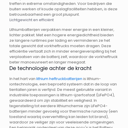
treffen in extreme omstandigheden. Voor bedrijven die
buiten werken of koude opslagfaciliteiten hebben, is deze
betrouwbaarheid een groot pluspunt.
Lichtgewicht en efficiënt
Lithiumbatterijen verpakken meer energie in een kleiner,
lichter pakket. Met een hogere energiedichtheid bieden
ze langere runtimes per lading en verminderen ze het
totale gewicht dat vorkheftrucks moeten dragen. Deze
efficiëntie vertaalt zich in minder energieverspilling bij het
verplaatsen van de batterij zelf, waardoor de vorkheftruck
beter manoeuvreert en langer meegaat.
De technologie achter de kracht
In het hart van
lithium heftruckbatterijen
is lithium-
iontechnologie, een beproefd systeem dat in de loop van
tientallen jaren is verfijnd. De meest gebruikte variant in
industriële toepassingen is lithium-ijzerfosfaat (LiFePO4),
gewaardeerd om zijn stabiliteit en veiligheid. In
tegenstelling tot eerdere lithiumchemie zijn LiFePO4-
batterijen minder gevoelig voor thermische runaway (een
toestand waarbij oververhitting kan leiden tot brand),
waardoor ze veiliger zijn voor veeleisende omgevingen.
Een belangrijk onderdeel van deze accu's is het Battery