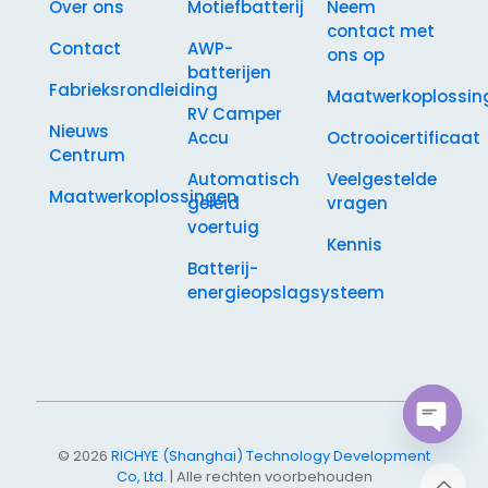
Over ons
Motiefbatterij
Neem
contact met
Contact
AWP-
ons op
batterijen
Fabrieksrondleiding
Maatwerkoplossin
RV Camper
Nieuws
Accu
Octrooicertificaat
Centrum
Automatisch
Veelgestelde
Maatwerkoplossingen
geleid
vragen
voertuig
Kennis
Batterij-
energieopslagsysteem
Open
© 2026
RICHYE (Shanghai) Technology Development
chaty
Co, Ltd.
| Alle rechten voorbehouden