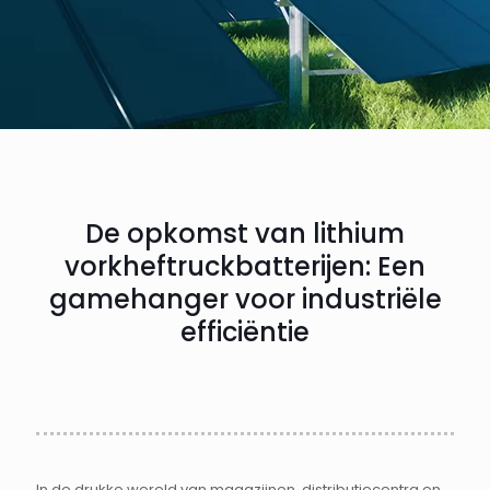
De opkomst van lithium
vorkheftruckbatterijen: Een
gamehanger voor industriële
efficiëntie
In de drukke wereld van magazijnen, distributiecentra en