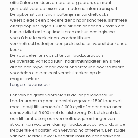
efficiëntere en duurzamere energiebron, op maat
gemaakt voor de eisen van moderne intern transport.
De opkomst van lithiumbatterijen in vorkheftrucks
weerspiegelt een bredere trend naar schonere, slimmere
energieoplossingen. Nu industrieën onder druk staan om
hun activiteiten te optimaliseren en hun ecologische
voetafdruk te verkleinen, worden lithium
vorkheftruckbatterijen een praktische en vooruitdenkende
keuze.
De voordelen ten opzichte van loodzuuraccu's
De overstap van loodzuur- naar lithiumbatterijen is niet
alleen een hype, maar wordt ondersteund door tastbare
voordelen die een echt verschil maken op de
magazijnvloer.
Langere levensduur
Een van de grote voordelen is de lange levensduur.
Loodzuuraccu's gaan meestal ongeveer 1.500 laadcycli
mee, terwijl lithiumaccu's 3.000 cycli of meer aankunnen,
soms zelfs tot 5.000 met de juiste zorg. Dit betekent dat
een lithiumbatterij een vorkheftruck jaren langer van
stroom kan voorzien dan zijn loodzuuraccu, waardoor de
frequentie en kosten van vervanging afnemen. Een studie
van het Electric Power Research Institute benadrukt dat