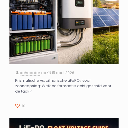
beheerder
op
15 april 2026
Prismatische vs. cilindrische LiFePO₄ voor
zonneopslag: Welk celformaat is echt geschikt voor
de taak?
10