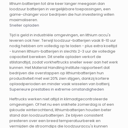
lithium batterijen tot drie keer langer meegaan dan
loodzuur batterijen in vergelijkbare toepassingen, een
game-changer voor bedrijven die hun investering willen
maximaliseren.
Sneller opladen
Tijd is geld in industriële omgevingen, en lithium accu's
leveren ook hier. Terwijl loodzuur-batterijen vaak 8-10 uur
nodig hebben om volledig op te laden - plus extra koeltijd
- kunnen lithium-batterijen in slechts 2-3 uur de volledige
capaciteit bereiken. Dit snelle opladen verkort de
stilstandtijd, zodat vorkheftrucks sneller weer aan het werk
kunnen. Het Material Handling Institute rapporteert dat
bedrijven die overstappen op lithiumbatterijen hun
productiviteit met wel 20% zien stijgen, dankzij kortere
oplaadperioden en minder vaak wisselen van batterij.
Superieure prestaties in extreme omstandigheden
Heftrucks werken niet altijd in klimaatgecontroleerde
omgevingen. Of het nu een snikhete zomerdag is of een
ijskoude winterochtend, lithiumbatterijen houden beter
stand dan loodzuurbatterijen. Ze blijven consistent
presteren over een breed temperatuurbereik en
vermijden de stroomdips die loodzuuraccu's kunnen