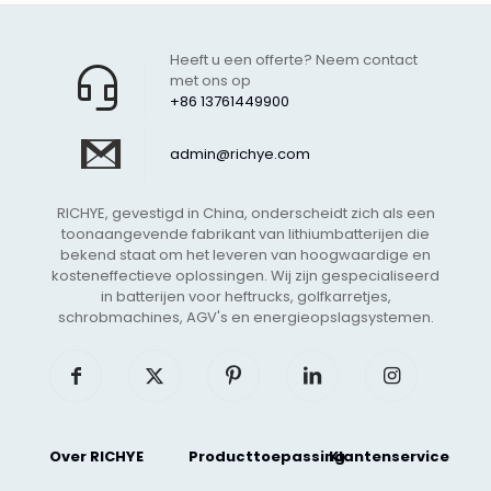
Heeft u een offerte? Neem contact
met ons op
+86 13761449900
admin@richye.com
RICHYE, gevestigd in China, onderscheidt zich als een
toonaangevende fabrikant van lithiumbatterijen die
bekend staat om het leveren van hoogwaardige en
kosteneffectieve oplossingen. Wij zijn gespecialiseerd
in batterijen voor heftrucks, golfkarretjes,
schrobmachines, AGV's en energieopslagsystemen.
Over RICHYE
Producttoepassing
Klantenservice