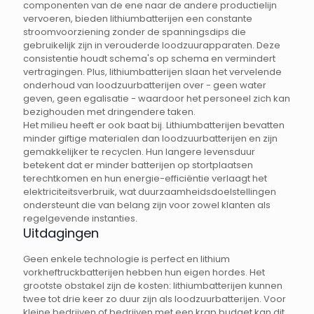
componenten van de ene naar de andere productielijn
vervoeren, bieden lithiumbatterijen een constante
stroomvoorziening zonder de spanningsdips die
gebruikelijk zijn in verouderde loodzuurapparaten. Deze
consistentie houdt schema's op schema en vermindert
vertragingen. Plus, lithiumbatterijen slaan het vervelende
onderhoud van loodzuurbatterijen over - geen water
geven, geen egalisatie - waardoor het personeel zich kan
bezighouden met dringendere taken.
Het milieu heeft er ook baat bij. Lithiumbatterijen bevatten
minder giftige materialen dan loodzuurbatterijen en zijn
gemakkelijker te recyclen. Hun langere levensduur
betekent dat er minder batterijen op stortplaatsen
terechtkomen en hun energie-efficiëntie verlaagt het
elektriciteitsverbruik, wat duurzaamheidsdoelstellingen
ondersteunt die van belang zijn voor zowel klanten als
regelgevende instanties.
Uitdagingen
Geen enkele technologie is perfect en lithium
vorkheftruckbatterijen hebben hun eigen hordes. Het
grootste obstakel zijn de kosten: lithiumbatterijen kunnen
twee tot drie keer zo duur zijn als loodzuurbatterijen. Voor
kleine bedrijven of bedrijven met een krap budget kan dit