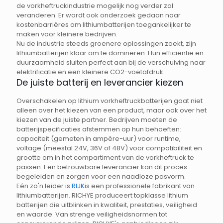
de vorkheftruckindustrie mogelijk nog verder zal
veranderen. Er wordt ook onderzoek gedaan naar
kostenbarrières om lithiumbatterijen toegankelijker te
maken voor kleinere bedrijven.
Nu de industrie steeds groenere oplossingen zoekt, zijn
lithiumbatterijen klaar om te domineren. Hun efficiëntie en
duurzaamheid sluiten perfect aan bij de verschuiving naar
elektrificatie en een kleinere CO2-voetafdruk.
De juiste batterij en leverancier kiezen
Overschakelen op lithium vorkheftruckbatterijen gaat niet
alleen over het kiezen van een product, maar ook over het
kiezen van de juiste partner. Bedrijven moeten de
batterijspecificaties afstemmen op hun behoeften:
capaciteit (gemeten in ampère-uur) voor runtime,
voltage (meestal 24V, 36V of 48V) voor compatibiliteit en
grootte om in het compartiment van de vorkheftruck te
passen. Een betrouwbare leverancier kan dit proces
begeleiden en zorgen voor een naadloze pasvorm.
Eén zo'n leider is
RIJK
is een professionele fabrikant van
lithiumbatterijen. RICHYE produceert topklasse lithium
batterijen die uitblinken in kwaliteit, prestaties, veiligheid
en waarde. Van strenge veiligheidsnormen tot