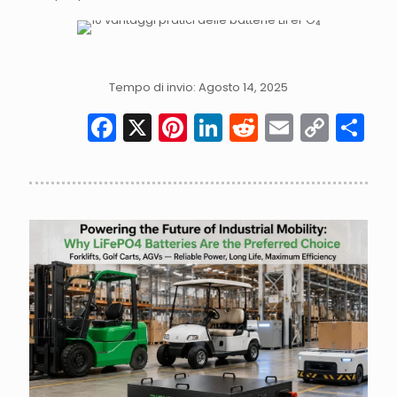
Tempo di invio: Agosto 14, 2025
Facebook
X
Pinterest
LinkedIn
Reddit
Email
Cop
Co
Link