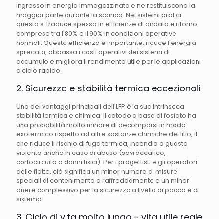
ingresso in energia immagazzinata e ne restituiscono la
maggior parte durante la scarica. Nei sistemi pratici
questo si traduce spesso in efficienze di andata e ritorno
comprese tra l'80% e il 90% in condizioni operative
normali. Questa efficienza è importante: riduce l'energia
sprecata, abbassa i costi operativi dei sistemi di
accumulo e migliora il rendimento utile per le applicazioni
a ciclo rapido.
2. Sicurezza e stabilità termica eccezionali
Uno dei vantaggi principali dell'LFP è la sua intrinseca
stabilità termica e chimica. Il catodo a base di fosfato ha
una probabilità molto minore di decomporsi in modo
esotermico rispetto ad altre sostanze chimiche del litio, il
che riduce il rischio di fuga termica, incendio o guasto
violento anche in caso di abuso (sovraccarico,
cortocircuito o danni fisici). Per i progettisti e gli operatori
delle flotte, ciò significa un minor numero di misure
speciali di contenimento o raffreddamento e un minor
onere complessivo per la sicurezza a livello di pacco e di
sistema.
3. Ciclo di vita molto lungo - vita utile reale