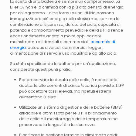
La scelta di una batteria è sempre un compromesso. La
LiFePO₄ non è la chimica con la più alta densità di energia
per chilogrammo - altre formulazioni di litio possono
immagazzinare più energia nella stessa massa - ma la
combinazione di sicurezza, durata del ciclo, capacità di
potenza e comportamento prevedibile della LFP la rende
eccezionalmente adatta a molte applicazioni
mainstream: residenziali e commerciali.
accumulo di
energia
, autobus e veicoli commerciali leggeri,
alimentazione di riserva e uso industriale ad alto ciclo.
Se state specificando le batterie per un'applicazione,
considerate questi punti pratici:
Per preservare la durata delle celle, è necessario
adattarle alle correnti di carica/scarica previste. L'LFP
può accettare tassi elevati, ma ripetuti estremi
aumentano l'usura.
Utilizzate un sistema di gestione delle batterie (BMS)
affidabile e ottimizzato per le LFP: il bilanciamento
delle celle e il monitoraggio della temperatura ne
preservano la longevità e la sicurezza.
Pianificare la gestione termica in climi molto caldi;