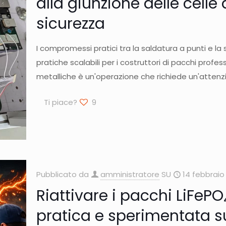
alla giunzione delle celle a
sicurezza
I compromessi pratici tra la saldatura a punti e l
pratiche scalabili per i costruttori di pacchi profess
metalliche è un'operazione che richiede un'attenzi
Ti piace?
9
Pubblicato da
amministratore
SU
14 febbraio
Riattivare i pacchi LiFeP
pratica e sperimentata su