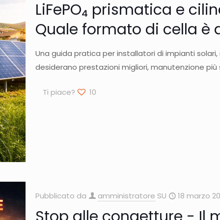
LiFePO₄ prismatica e cili
Quale formato di cella è 
Una guida pratica per installatori di impianti solari
desiderano prestazioni migliori, manutenzione più
Ti piace?
10
Pubblicato da
amministratore
SU
18 marzo 2
Stop alle congetture - Il 