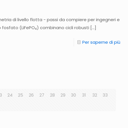
metria di livello flotta - passi da compiere per ingegneri e
rro fosfato (LiFePO₄) combinano cicli robusti
[…]
Per saperne di più
3
24
25
26
27
28
29
30
31
32
33