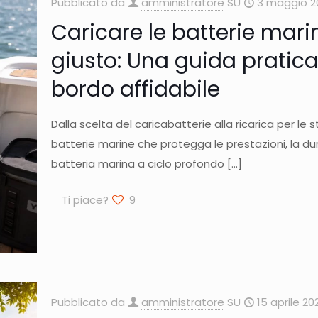
Pubblicato da
amministratore
SU
3 maggio 2
Caricare le batterie mar
giusto: Una guida pratica
bordo affidabile
Dalla scelta del caricabatterie alla ricarica per le
batterie marine che protegga le prestazioni, la dura
batteria marina a ciclo profondo
[…]
Ti piace?
9
Pubblicato da
amministratore
SU
15 aprile 20