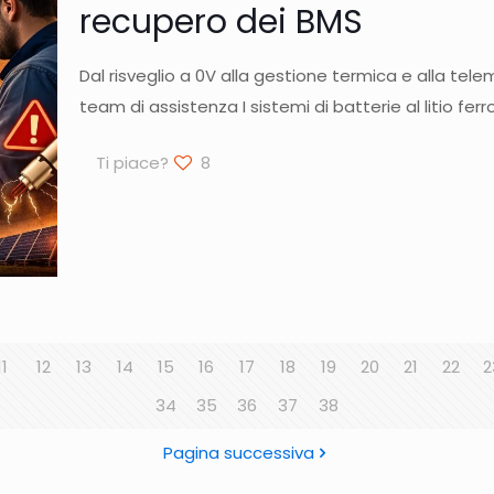
recupero dei BMS
Dal risveglio a 0V alla gestione termica e alla tele
team di assistenza I sistemi di batterie al litio fe
Ti piace?
8
11
12
13
14
15
16
17
18
19
20
21
22
2
34
35
36
37
38
Pagina successiva