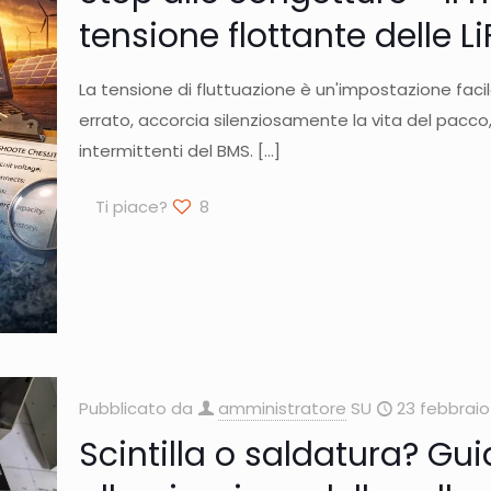
tensione flottante delle L
La tensione di fluttuazione è un'impostazione fac
errato, accorcia silenziosamente la vita del pacco,
intermittenti del BMS.
[…]
Ti piace?
8
Pubblicato da
amministratore
SU
23 febbraio
Scintilla o saldatura? G