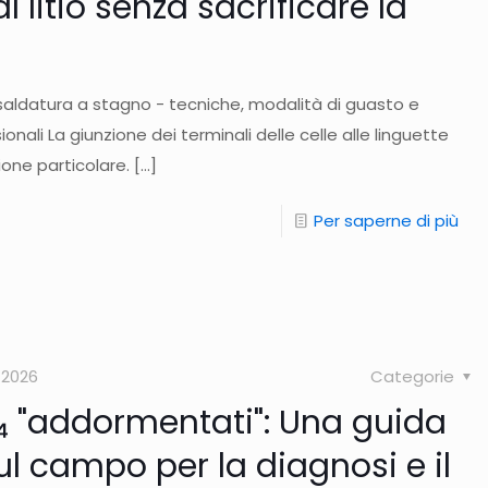
l litio senza sacrificare la
a saldatura a stagno - tecniche, modalità di guasto e
ionali La giunzione dei terminali delle celle alle linguette
one particolare.
[…]
Per saperne di più
 2026
Categorie
O₄ "addormentati": Una guida
l campo per la diagnosi e il