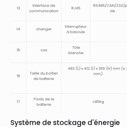
Interface de
RS485/CAN/232/
13
RJ45
communication
de
Interrupteur
14
changer
à bascule
Tôle
15
cas
blanche
482 (L) x 412 (l) x 355 (H) mm (± 
Taille du boîtier
mm)
16
de batterie
Poids de la
17
≈85kg
batterie
Système de stockage d'énergie