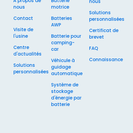
À propos de
Batterie
nous
nous
motrice
Solutions
Contact
Batteries
personnalisées
AWP
Visite de
Certificat de
l'usine
Batterie pour
brevet
camping-
Centre
FAQ
car
d'actualités
Connaissance
Véhicule à
Solutions
guidage
personnalisées
automatique
Système de
stockage
d'énergie par
batterie