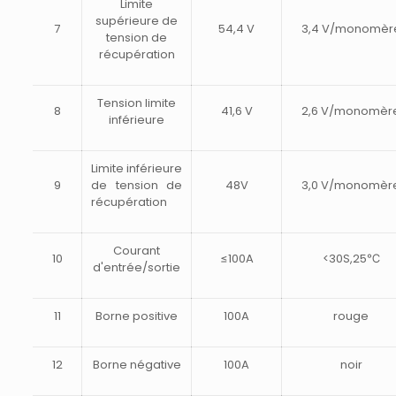
Limite
supérieure de
7
54,4 V
3,4 V/monomèr
tension de
récupération
Tension limite
8
41,6 V
2,6 V/monomèr
inférieure
Limite inférieure
9
de tension de
48V
3,0 V/monomèr
récupération
Courant
10
≤100A
<30S,25℃
d'entrée/sortie
11
Borne positive
100A
rouge
12
Borne négative
100A
noir