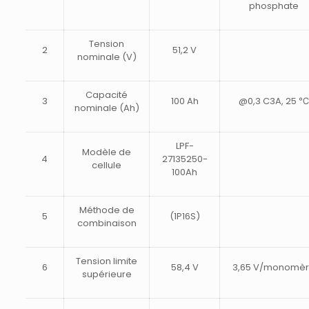
phosphate
Tension
2
51,2 V
nominale (V)
Capacité
3
100 Ah
@0,3 C3A, 25 
nominale (Ah)
LPF-
Modèle de
4
27135250-
cellule
100Ah
Méthode de
5
(1P16S)
combinaison
Tension limite
6
58,4 V
3,65 V/monomè
supérieure