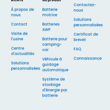
RICHYE
du produit
Contactez-
À propos de
Batterie
nous
nous
motrice
Solutions
Contact
Batteries
personnalisées
AWP
Visite de
Certificat de
l'usine
Batterie pour
brevet
camping-
Centre
FAQ
car
d'actualités
Connaissance
Véhicule à
Solutions
guidage
personnalisées
automatique
Système de
stockage
d'énergie par
batterie