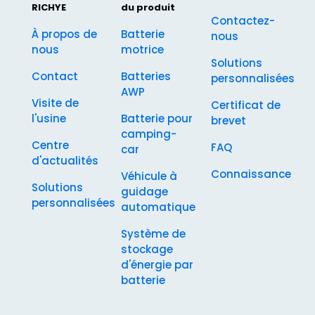
RICHYE
du produit
Contactez-
À propos de
Batterie
nous
nous
motrice
Solutions
Contact
Batteries
personnalisées
AWP
Visite de
Certificat de
l'usine
Batterie pour
brevet
camping-
Centre
FAQ
car
d'actualités
Connaissance
Véhicule à
Solutions
guidage
personnalisées
automatique
Système de
stockage
d'énergie par
batterie