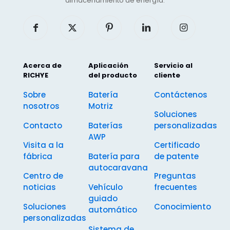
almacenamiento de energía.
Acerca de
Aplicación
Servicio al
RICHYE
del producto
cliente
Sobre
Batería
Contáctenos
nosotros
Motriz
Soluciones
Contacto
Baterías
personalizadas
AWP
Visita a la
Certificado
fábrica
Batería para
de patente
autocaravana
Centro de
Preguntas
noticias
Vehículo
frecuentes
guiado
Soluciones
Conocimiento
automático
personalizadas
Sistema de