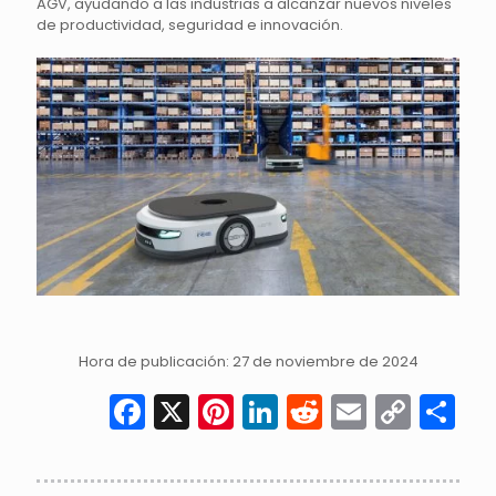
AGV, ayudando a las industrias a alcanzar nuevos niveles
de productividad, seguridad e innovación.
Hora de publicación: 27 de noviembre de 2024
Facebook
X
Pinterest
LinkedIn
Reddit
Email
Cop
C
Link