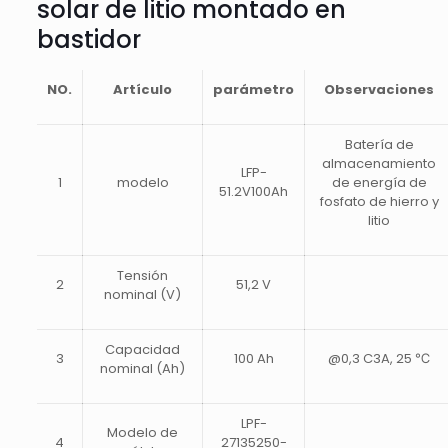
solar de litio montado en
bastidor
NO.
Artículo
parámetro
Observaciones
Batería de
almacenamiento
LFP-
1
modelo
de energía de
51.2V100Ah
fosfato de hierro y
litio
Tensión
2
51,2 V
nominal (V)
Capacidad
3
100 Ah
@0,3 C3A, 25 ℃
nominal (Ah)
LPF-
Modelo de
4
27135250-