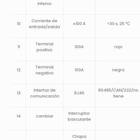
inferior
Corriente de
10
≤100 A
<30 s, 25 ℃
entrada/salida
Terminal
11
100A
rojo
positivo
Terminal
12
100A
negro
negativo
Interfaz de
RS485/CAN/232/no
13
RJ45
comunicación
tiene
Interruptor
14
cambiar
basculante
Chapa