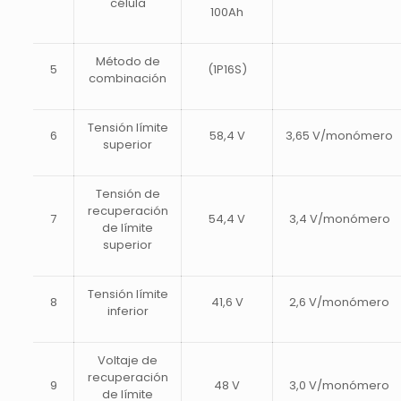
célula
100Ah
Método de
5
(1P16S)
combinación
Tensión límite
6
58,4 V
3,65 V/monómero
superior
Tensión de
recuperación
7
54,4 V
3,4 V/monómero
de límite
superior
Tensión límite
8
41,6 V
2,6 V/monómero
inferior
Voltaje de
recuperación
9
48 V
3,0 V/monómero
de límite