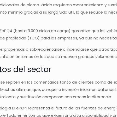
radicionales de plomo-ácido requieren mantenimiento y sust
nto mínimo gracias a su larga vida útil, lo que reduce la n
as LiFePO4 (hasta 3.000 ciclos de carga) garantiza que los 
 de propiedad (TCO) para las empresas, ya que no necesitan 
s propensas a sobrecalentarse o incendiarse que otros tipos 
ente en entornos en los que se mueven grandes volúmenes
tos del sector
 se repiten en los comentarios tanto de clientes como de ex
. Muchos afirman que, aunque la inversión inicial en baterías 
imiento y sustitución compensa con creces la diferencia.
logía LiFePO4 representa el futuro de las fuentes de energía
re todo en entornos que exigen una alta disponibilidad y u