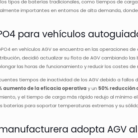
e los tipos de baterías tradicionales, como tiempos de carg
ialmente importantes en entornos de alta demanda, donde el
FePO4 para vehículos autogui
FePO4 en vehículos AGV se encuentra en las operaciones d
stribución, decidió actualizar su flota de AGV cambiando las
olongar las horas de funcionamiento y reducir los costes d
cuentes tiempos de inactividad de los AGV debido a fallos d
 aumento de la eficacia operativa
y un
50% reducción d
iento, y el tiempo de carga más rápido redujo al mínimo el 
as baterías para soportar temperaturas extremas y su sólid
ia manufacturera adopta AGV a