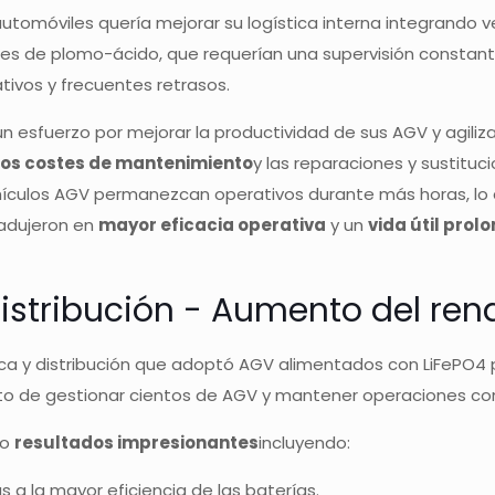
 automóviles quería mejorar su logística interna integrando 
ales de plomo-ácido, que requerían una supervisión consta
tivos y frecuentes retrasos.
n esfuerzo por mejorar la productividad de sus AGV y agiliza
 los costes de mantenimiento
y las reparaciones y sustituc
hículos AGV permanezcan operativos durante más horas, lo q
tradujeron en
mayor eficacia operativa
y un
vida útil pro
 distribución - Aumento del re
stica y distribución que adoptó AGV alimentados con LiFePO
eto de gestionar cientos de AGV y mantener operaciones co
io
resultados impresionantes
incluyendo:
s a la mayor eficiencia de las baterías.