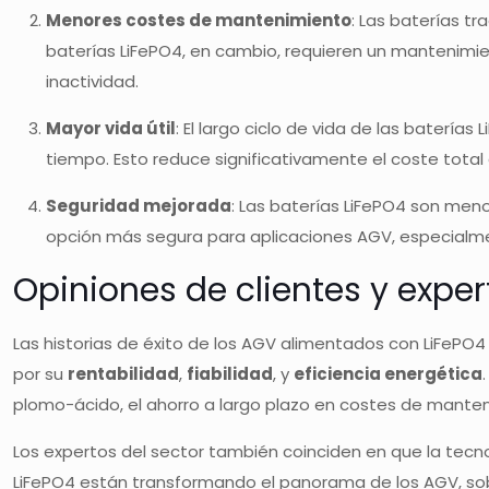
Menores costes de mantenimiento
: Las baterías t
baterías LiFePO4, en cambio, requieren un mantenimie
inactividad.
Mayor vida útil
: El largo ciclo de vida de las baterí
tiempo. Esto reduce significativamente el coste total
Seguridad mejorada
: Las baterías LiFePO4 son meno
opción más segura para aplicaciones AGV, especialm
Opiniones de clientes y exper
Las historias de éxito de los AGV alimentados con LiFePO4
por su
rentabilidad
,
fiabilidad
, y
eficiencia energética
plomo-ácido, el ahorro a largo plazo en costes de manten
Los expertos del sector también coinciden en que la tecno
LiFePO4 están transformando el panorama de los AGV, sob