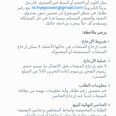
مثل اللون أو الحجم أو النمط غير الصحيح، فأرسل
بريدًا إلكترونيًا
richyepower@gmail.com
مع رقم
طلبك في سطر الموضوع. إن تضمين صور صندوق
التعبئة والعنصر المستلم سيساعدنا في حل المشكلة.
وسنقدم لك حلاً بمجرد مراجعة حالتك.
يرجى ملاحظة:
شروط الإرجاع:
يجب إرجاع المنتجات في حالتها الأصلية. لا يمكن إرجاع
المنتجات المستعملة أو المغسولة.
عملية الإرجاع:
لا تقم بإرجاع المنتجات قبل الاتصال بنا. سيتم خصم
رسوم الشحن ورسوم إعادة التخزين 10% من المبلغ
المسترد.
معلومات الطلب:
قم بتضمين رقم طلبك وأية معلومات مهمة من بطاقة
المبيعات لدينا عند إرجاع العناصر.
العناصر النهائية للبيع:
الطلبات المخصصة وأنماط المشاهير وعناصر التصفية
هي مبيعات نهائية ولا يمكن إرجاعها أو استبدالها أو