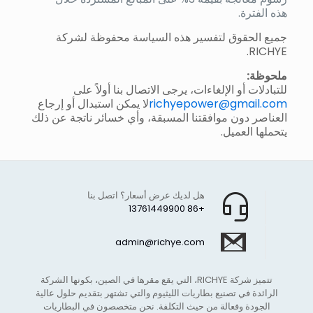
هذه الفترة.
جميع الحقوق لتفسير هذه السياسة محفوظة لشركة
RICHYE.
ملحوظة:
للتبادلات أو الإلغاءات، يرجى الاتصال بنا أولاً على
richyepower@gmail.com
لا يمكن استبدال أو إرجاع
العناصر دون موافقتنا المسبقة، وأي خسائر ناتجة عن ذلك
يتحملها العميل.
هل لديك عرض أسعار؟ اتصل بنا
+86 13761449900
admin@richye.com
تتميز شركة RICHYE، التي يقع مقرها في الصين، بكونها الشركة
الرائدة في تصنيع بطاريات الليثيوم والتي تشتهر بتقديم حلول عالية
الجودة وفعالة من حيث التكلفة. نحن متخصصون في البطاريات