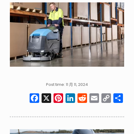
Post time: 11 月 11, 2024
Facebook
X
Pinterest
LinkedIn
Reddit
Email
Cop
分
Link
享