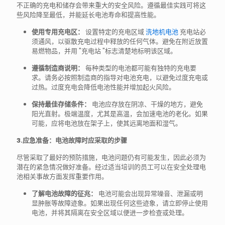
不正确的充电和储存会带来重大的安全风险。遵循最佳实践可将这
些风险降至最低，并能延长电池寿命和提高性能。
使用专用充电区：
设置特定的充电区域
洗地机电池
充电站必
须通风，以驱散充电过程中释放的任何气体。避免在附近放置
易燃物品，并用 "充电站 "标志清楚地标明该区域。
遵循制造商说明：
每种类型的电池都可能有独特的充电要
求。请务必按照制造商的指导对电池充电，以避免过度充电或
过热。过度充电会降低电池性能并增加起火风险。
保持最佳存储条件：
电池应存放在阴凉、干燥的地方，避免
阳光直射。极端温度，尤其是高温，会加速电池的老化。如果
可能，应将电池放在架子上，使其远离地面和湿气。
3.应急准备：电池故障时应采取的步骤
尽管采取了最好的预防措施，电池问题仍有可能发生，因此必须为
潜在的紧急情况做好准备。经过适当培训的员工可以在安全处理电
池相关事故方面发挥重要作用。
了解电池故障的征兆：
电池可能会出现异常噪音、泄漏或明
显肿胀等故障迹象。如果出现任何这些迹象，请立即停止使用
电池，并将其隔离在安全区域以便进一步检查或处理。