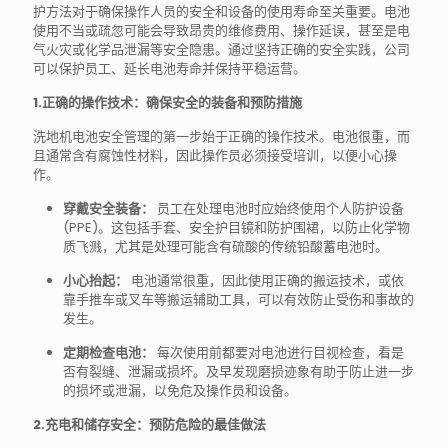
护方法对于确保操作人员的安全和设备的使用寿命至关重要。电池
使用不当或疏忽可能会导致昂贵的维修费用、操作延误，甚至是电
气火灾或化学品泄漏等安全隐患。通过坚持正确的安全实践，公司
可以保护员工、延长电池寿命并保持平稳运营。
1.正确的操作技术：确保安全的装备和预防措施
洗地机电池安全管理的第一步始于正确的操作技术。电池很重，而
且通常含有腐蚀性材料，因此操作员必须接受培训，以便小心操
作。
穿戴安全装备：
员工在处理电池时应始终使用个人防护设备
(PPE)。这包括手套、安全护目镜和防护围裙，以防止化学物
质飞溅，尤其是处理可能含有硫酸的传统铅酸蓄电池时。
小心抬起：
电池通常很重，因此使用正确的搬运技术，或依
靠手推车或叉车等搬运辅助工具，可以有效防止受伤和事故的
发生。
定期检查电池：
每次使用前都要对电池进行目视检查，看是
否有裂缝、泄漏或损坏。及早发现磨损迹象有助于防止进一步
的损坏或泄漏，以免危及操作员和设备。
2.充电和储存安全：预防危险的最佳做法