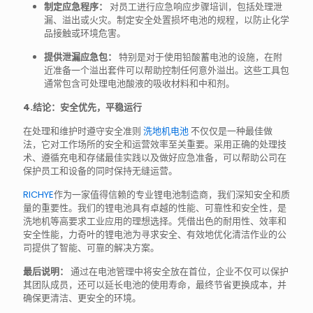
制定应急程序：
对员工进行应急响应步骤培训，包括处理泄
漏、溢出或火灾。制定安全处置损坏电池的规程，以防止化学
品接触或环境危害。
提供泄漏应急包：
特别是对于使用铅酸蓄电池的设施，在附
近准备一个溢出套件可以帮助控制任何意外溢出。这些工具包
通常包含可处理电池酸液的吸收材料和中和剂。
4.结论：安全优先，平稳运行
在处理和维护时遵守安全准则
洗地机电池
不仅仅是一种最佳做
法，它对工作场所的安全和运营效率至关重要。采用正确的处理技
术、遵循充电和存储最佳实践以及做好应急准备，可以帮助公司在
保护员工和设备的同时保持无缝运营。
RICHYE
作为一家值得信赖的专业锂电池制造商，我们深知安全和质
量的重要性。我们的锂电池具有卓越的性能、可靠性和安全性，是
洗地机等高要求工业应用的理想选择。凭借出色的耐用性、效率和
安全性能，力奇叶的锂电池为寻求安全、有效地优化清洁作业的公
司提供了智能、可靠的解决方案。
最后说明：
通过在电池管理中将安全放在首位，企业不仅可以保护
其团队成员，还可以延长电池的使用寿命，最终节省更换成本，并
确保更清洁、更安全的环境。