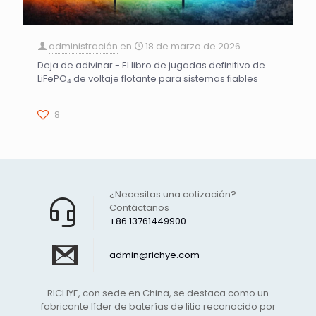
administración
en
18 de marzo de 2026
Deja de adivinar - El libro de jugadas definitivo de
LiFePO₄ de voltaje flotante para sistemas fiables
8
¿Necesitas una cotización?
Contáctanos
+86 13761449900
admin@richye.com
RICHYE, con sede en China, se destaca como un
fabricante líder de baterías de litio reconocido por