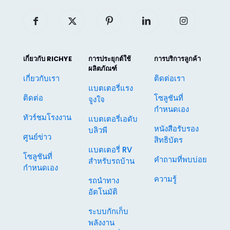
เกี่ยวกับ RICHYE
การประยุกต์ใช้
การบริการลูกค้า
ผลิตภัณฑ์
เกี่ยวกับเรา
ติดต่อเรา
แบตเตอรี่แรง
ติดต่อ
โซลูชันที่
จูงใจ
กำหนดเอง
ทัวร์ชมโรงงาน
แบตเตอรี่เอดับ
หนังสือรับรอง
บลิวพี
ศูนย์ข่าว
สิทธิบัตร
แบตเตอรี่ RV
โซลูชันที่
คำถามที่พบบ่อย
สำหรับรถบ้าน
กำหนดเอง
ความรู้
รถนำทาง
อัตโนมัติ
ระบบกักเก็บ
พลังงาน