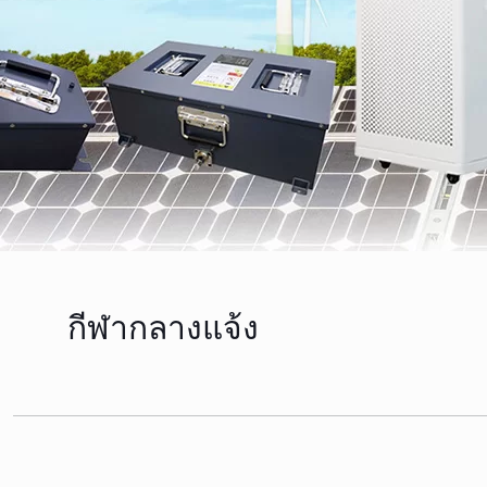
กีฬากลางแจ้ง