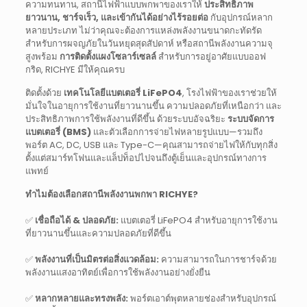
ความทนทาน, สถานีไฟฟ้าแบบพกพาของเราให้
ประสิทธิภาพ
ยาวนาน, ชาร์จเร็ว, และเข้ากันได้อย่างไร้รอยต่อ
กับอุปกรณ์หลาก
หลายประเภท ไม่ว่าคุณจะต้องการแหล่งพลังงานขนาดกะทัดรัด
สำหรับการผจญภัยในวันหยุดสุดสัปดาห์ หรือสถานีพลังงานความจุ
สูงพร้อม
การติดตั้งแผงโซลาร์เซลล์
สำหรับการอยู่อาศัยแบบออฟ
กริด, RICHYE มีให้คุณครบ
ติดตั้งด้วย
เทคโนโลยีแบตเตอรี่ LiFePO4
, โรงไฟฟ้าของเราช่วยให้
มั่นใจในอายุการใช้งานที่ยาวนานขึ้น ความปลอดภัยที่เหนือกว่า และ
ประสิทธิภาพการใช้พลังงานที่ดีขึ้น ด้วยระบบอัจฉริยะ
ระบบจัดการ
แบตเตอรี่ (BMS)
และตัวเลือกการจ่ายไฟหลายรูปแบบ—รวมถึง
พอร์ต AC, DC, USB และ Type-C—คุณสามารถจ่ายไฟให้กับทุกสิ่ง
ตั้งแต่สมาร์ทโฟนและแล็ปท็อปไปจนถึงตู้เย็นและอุปกรณ์ทางการ
แพทย์
ทำไมต้องเลือกสถานีพลังงานพกพา RICHYE?
✅
เชื่อถือได้ & ปลอดภัย:
แบตเตอรี่ LiFePO4 สำหรับอายุการใช้งาน
ที่ยาวนานขึ้นและความปลอดภัยที่ดีขึ้น
✅
พลังงานที่เป็นมิตรต่อสิ่งแวดล้อม:
ความสามารถในการชาร์จด้วย
พลังงานแสงอาทิตย์เพื่อการใช้พลังงานอย่างยั่งยืน
✅
หลากหลายและทรงพลัง:
พอร์ตเอาต์พุตหลายช่องสำหรับอุปกรณ์