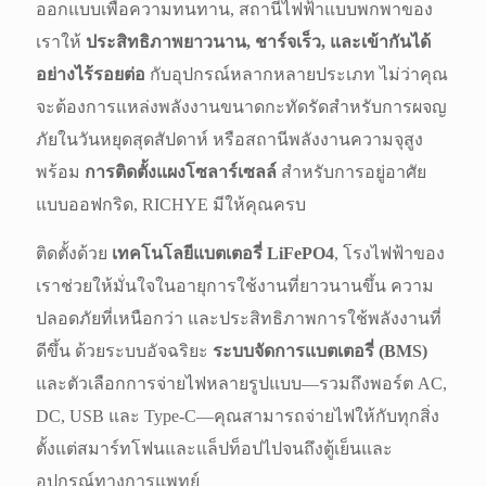
ออกแบบเพื่อความทนทาน, สถานีไฟฟ้าแบบพกพาของ
เราให้
ประสิทธิภาพยาวนาน, ชาร์จเร็ว, และเข้ากันได้
อย่างไร้รอยต่อ
กับอุปกรณ์หลากหลายประเภท ไม่ว่าคุณ
จะต้องการแหล่งพลังงานขนาดกะทัดรัดสำหรับการผจญ
ภัยในวันหยุดสุดสัปดาห์ หรือสถานีพลังงานความจุสูง
พร้อม
การติดตั้งแผงโซลาร์เซลล์
สำหรับการอยู่อาศัย
แบบออฟกริด, RICHYE มีให้คุณครบ
ติดตั้งด้วย
เทคโนโลยีแบตเตอรี่ LiFePO4
, โรงไฟฟ้าของ
เราช่วยให้มั่นใจในอายุการใช้งานที่ยาวนานขึ้น ความ
ปลอดภัยที่เหนือกว่า และประสิทธิภาพการใช้พลังงานที่
ดีขึ้น ด้วยระบบอัจฉริยะ
ระบบจัดการแบตเตอรี่ (BMS)
และตัวเลือกการจ่ายไฟหลายรูปแบบ—รวมถึงพอร์ต AC,
DC, USB และ Type-C—คุณสามารถจ่ายไฟให้กับทุกสิ่ง
ตั้งแต่สมาร์ทโฟนและแล็ปท็อปไปจนถึงตู้เย็นและ
อุปกรณ์ทางการแพทย์