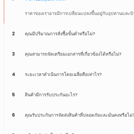
ราคาของเราอาจมีการเปลี่ยนแปลงขึ้นอยู่กับอุปทานและปัจจ
2
คุณมีปริมาณการสั่งซื้อขั้นต่ำหรือไม่?
3
คุณสามารถจัดเตรียมเอกสารที่เกี่ยวข้องได้หรือไม่?
4
ระยะเวลาดำเนินการโดยเฉลี่ยคือเท่าไร?
5
สินค้ามีการรับประกันอะไร?
6
คุณรับประกันการจัดส่งสินค้าที่ปลอดภัยและมั่นคงหรือไม่