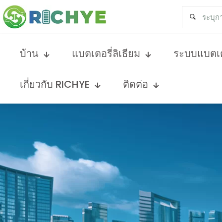
บ้าน
แบตเตอรี่ลิเธียม
ระบบแบตเต
เกี่ยวกับ RICHYE
ติดต่อ