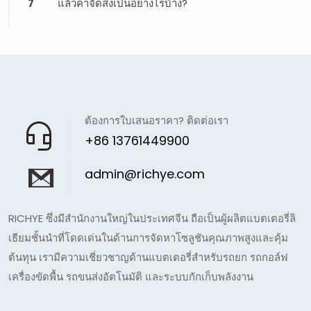
7
แล้วค่าจัดส่งเป็นอย่างไรบ้าง?
ต้องการใบเสนอราคา? ติดต่อเรา
+86 13761449900
admin@richye.com
RICHYE ซึ่งมีสำนักงานใหญ่ในประเทศจีน ถือเป็นผู้ผลิตแบตเตอรี่ลิ
เธียมชั้นนำที่โดดเด่นในด้านการจัดหาโซลูชันคุณภาพสูงและคุ้ม
ต้นทุน เรามีความเชี่ยวชาญด้านแบตเตอรี่สำหรับรถยก รถกอล์ฟ
เครื่องขัดพื้น รถขนส่งอัตโนมัติ และระบบกักเก็บพลังงาน