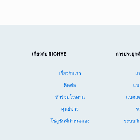
เกี่ยวกับ RICHYE
การประยุกต์
เกี่ยวกับเรา
แบ
ติดต่อ
แบต
ทัวร์ชมโรงงาน
แบตเตอ
ศูนย์ข่าว
ร
โซลูชันที่กำหนดเอง
ระบบกัก