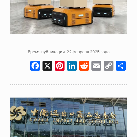
Время публикации: 22 февраля 2025 года
Facebook
X
Pinterest
LinkedIn
Reddit
Email
Cop
О
Link