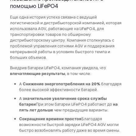
помощью LiFePO4
Еще одна история успеха связана с ведущей
логистической и дистрибьюторской компанией, которая
использовала AGV, работающие на LiFePO4, для
транспортировки товаров по обширному
дистрибьюторскому центру. Компания столкнулась с
проблемой управления сотнями AGV и поддержания
непрерывной работы в условиях быстрого темпа и
больших объемов.
Внедрив батареи LiFePO4, компания увидела, что
впечатляющие результаты
, в том числе:
A
Снижение энергопотребления на 20%
благодаря
более высокой эффективности батарей.
A
значительное увеличение срока службы
батареи
При этом батареи LiFePO4 работают до
на
пять лет дольше
чем предыдущие варианты.
Сокращение времени простоя
Благодаря
возможности быстрой зарядки LiFePO4 AGV могли
быстро возобновлять работу даже во время смены.