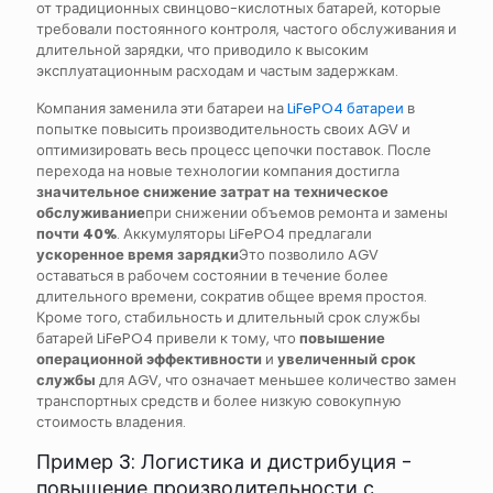
от традиционных свинцово-кислотных батарей, которые
требовали постоянного контроля, частого обслуживания и
длительной зарядки, что приводило к высоким
эксплуатационным расходам и частым задержкам.
Компания заменила эти батареи на
LiFePO4 батареи
в
попытке повысить производительность своих AGV и
оптимизировать весь процесс цепочки поставок. После
перехода на новые технологии компания достигла
значительное снижение затрат на техническое
обслуживание
при снижении объемов ремонта и замены
почти 40%
. Аккумуляторы LiFePO4 предлагали
ускоренное время зарядки
Это позволило AGV
оставаться в рабочем состоянии в течение более
длительного времени, сократив общее время простоя.
Кроме того, стабильность и длительный срок службы
батарей LiFePO4 привели к тому, что
повышение
операционной эффективности
и
увеличенный срок
службы
для AGV, что означает меньшее количество замен
транспортных средств и более низкую совокупную
стоимость владения.
Пример 3: Логистика и дистрибуция -
повышение производительности с