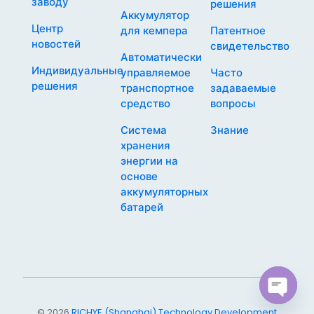
заводу
решения
Аккумулятор
Центр
для кемпера
Патентное
новостей
свидетельство
Автоматически
Индивидуальные
управляемое
Часто
решения
транспортное
задаваемые
средство
вопросы
Система
Знание
хранения
энергии на
основе
аккумуляторных
батарей
Open
© 2026
RICHYE (Shanghai) Technology Development