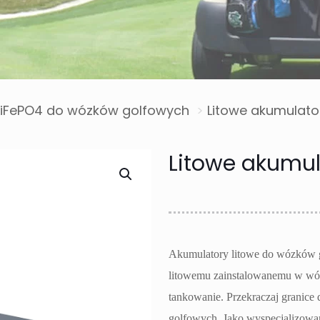
LiFePO4 do wózków golfowych
>
Litowe akumulat
Litowe akumu
Akumulatory litowe do wózków 
litowemu zainstalowanemu w wózk
tankowanie. Przekraczaj grani
golfowych. Jako wyspecjalizowan