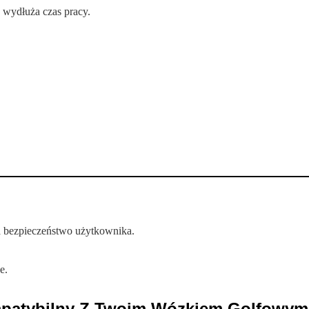
wydłuża czas pracy.
a bezpieczeństwo użytkownika.
e.
mpatybilny Z Twoim Wózkiem Golfowy