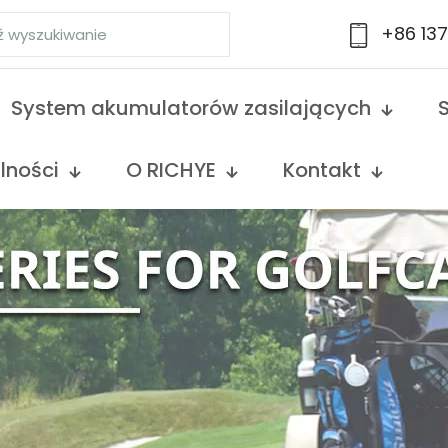
+86 13
System akumulatorów zasilających
lności
O RICHYE
Kontakt