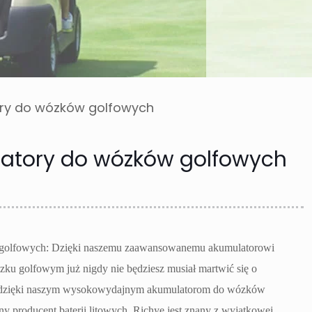
ory do wózków golfowych
latory do wózków golfowych
golfowych: Dzięki naszemu zaawansowanemu akumulatorowi
u golfowym już nigdy nie będziesz musiał martwić się o
ce dzięki naszym wysokowydajnym akumulatorom do wózków
y producent baterii litowych, Richye jest znany z wyjątkowej