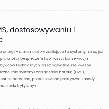
MS, dostosowywaniu i
e
energii - a akumulatory zasilające te systemy nie są już
awności, bezpieczeństwo, koszty konserwacji i
 nabywców technicznych przez najważniejsze kwestie
czne, rola systemu zarządzania baterią (BMS),
e jest to pomocne, przedstawiono praktyczne zasady
znaczeniu krytycznym.
h