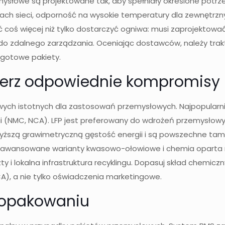
słowe są projektowane tak, aby spełniały określone potrzeb
h sieci, odporność na wysokie temperatury dla zewnętrzny
ć coś więcej niż tylko dostarczyć ogniwa: musi zaprojektowa
o zdalnego zarządzania. Oceniając dostawców, należy trakt
o gotowe pakiety.
ierz odpowiednie kompromisy
litowych istotnych dla zastosowań przemysłowych. Najpopular
gii (NMC, NCA). LFP jest preferowany do wdrożeń przemysłow
szą grawimetryczną gęstość energii i są powszechne tam, 
 zaawansowane warianty kwasowo-ołowiowe i chemia oparta n
zty i lokalna infrastruktura recyklingu. Dopasuj skład chemi
), a nie tylko oświadczenia marketingowe.
w opakowaniu