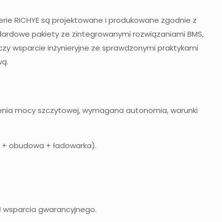
erie RICHYE są projektowane i produkowane zgodnie z
dardowe pakiety ze zintegrowanymi rozwiązaniami BMS,
czy wsparcie inżynieryjne ze sprawdzonymi praktykami
wą.
arzenia mocy szczytowej, wymagana autonomia, warunki
S + obudowa + ładowarka).
ł wsparcia gwarancyjnego.