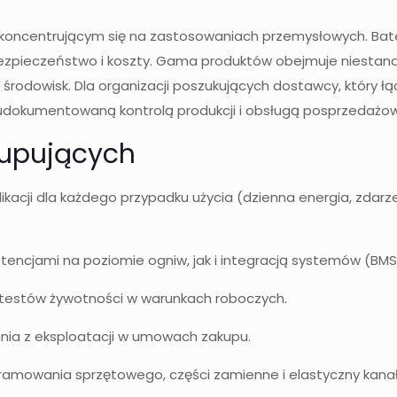
, koncentrującym się na zastosowaniach przemysłowych. Bat
ezpieczeństwo i koszty. Gama produktów obejmuje niestan
odowisk. Dla organizacji poszukujących dostawcy, który łą
 udokumentowaną kontrolą produkcji i obsługą posprzedażo
 kupujących
aplikacji dla każdego przypadku użycia (dzienna energia, zd
encjami na poziomie ogniw, jak i integracją systemów (BM
testów żywotności w warunkach roboczych.
ania z eksploatacji w umowach zakupu.
gramowania sprzętowego, części zamienne i elastyczny kana