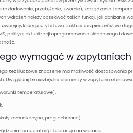
cjonalny w przypadku pakietów przemysłowych. System BMS 
rozładowanie, przetężenie, zwarcie), zarządzanie temperat
nych wdrożeń należy oczekiwać takich funkcji, jak obniżanie
awaryjny, który priorytetowo traktuje bezpieczeństwo i ła
S, politykę aktualizacji oprogramowania układowego i dow
otność.
: czego wymagać w zapytaniach
go też kluczowe znaczenie ma możliwość dostosowania prz
ch. Uwzględnij te niezbędne elementy w zapytaniu ofertowy
i warunki temperaturowe).
k.
oły komunikacyjne, progi ochronne).
ądzania temperaturą i tolerancja na wibracje.