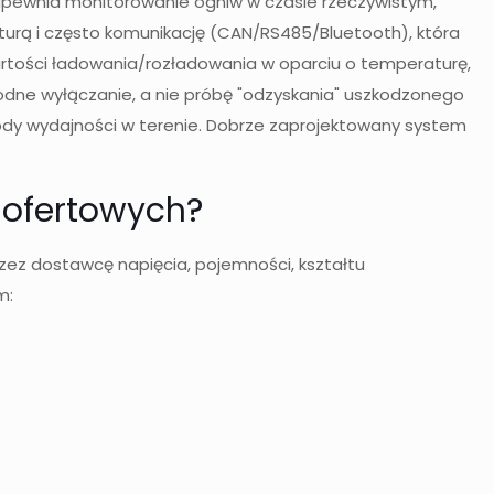
zapewnia monitorowanie ogniw w czasie rzeczywistym,
urą i często komunikację (CAN/RS485/Bluetooth), która
 wartości ładowania/rozładowania w oparciu o temperaturę,
godne wyłączanie, a nie próbę "odzyskania" uszkodzonego
ody wydajności w terenie. Dobrze zaprojektowany system
 ofertowych?
ez dostawcę napięcia, pojemności, kształtu
m: