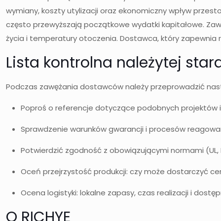
wymiany, koszty utylizacji oraz ekonomiczny wpływ przestoj
często przewyższają początkowe wydatki kapitałowe. Zaws
życia i temperatury otoczenia. Dostawca, który zapewnia
Lista kontrolna należytej st
Podczas zawężania dostawców należy przeprowadzić nast
Poproś o referencje dotyczące podobnych projektów i 
Sprawdzenie warunków gwarancji i procesów reagowania
Potwierdzić zgodność z obowiązującymi normami (UL, IE
Oceń przejrzystość produkcji: czy może dostarczyć ce
Ocena logistyki: lokalne zapasy, czas realizacji i dost
O RICHYE