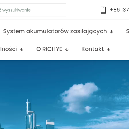
+86 13
System akumulatorów zasilających
lności
O RICHYE
Kontakt