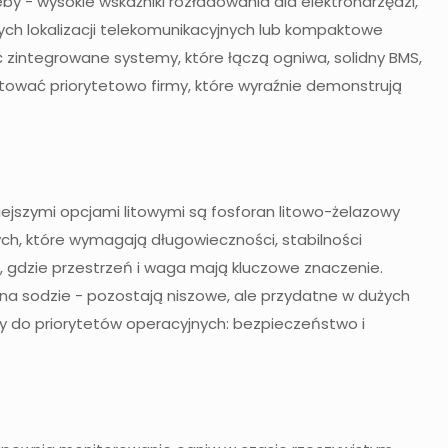
y - wysokie wskaźniki rozładowania dla elektronarzędzi,
ch lokalizacji telekomunikacyjnych lub kompaktowe
ć zintegrowane systemy, które łączą ogniwa, solidny BMS,
ować priorytetowo firmy, które wyraźnie demonstrują
niejszymi opcjami litowymi są fosforan litowo-żelazowy
ych, które wymagają długowieczności, stabilności
gdzie przestrzeń i waga mają kluczowe znaczenie.
a sodzie - pozostają niszowe, ale przydatne w dużych
czny do priorytetów operacyjnych: bezpieczeństwo i