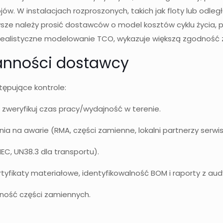
ów. W instalacjach rozproszonych, takich jak floty lub odleg
ze należy prosić dostawców o model kosztów cyklu życia, 
 realistyczne modelowanie TCO, wykazuje większą zgodność 
aranności dostawcy
ępujące kontrole:
zweryfikuj czas pracy/wydajność w terenie.
 na awarie (RMA, części zamienne, lokalni partnerzy serwis
C, UN38.3 dla transportu).
rtyfikaty materiałowe, identyfikowalność BOM i raporty z a
ępność części zamiennych.