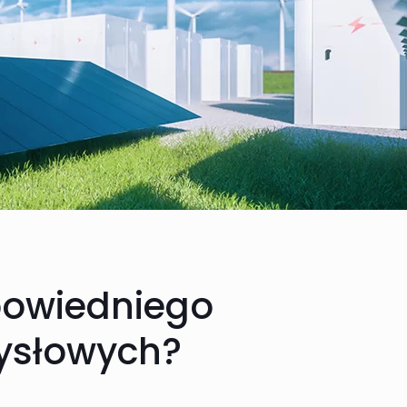
powiedniego
ysłowych?