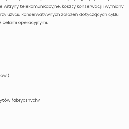
łe witryny telekomunikacyjne, koszty konserwacji i wymiany
przy użyciu konserwatywnych założeń dotyczących cyklu
z celami operacyjnymi.
owi).
udytów fabrycznych?