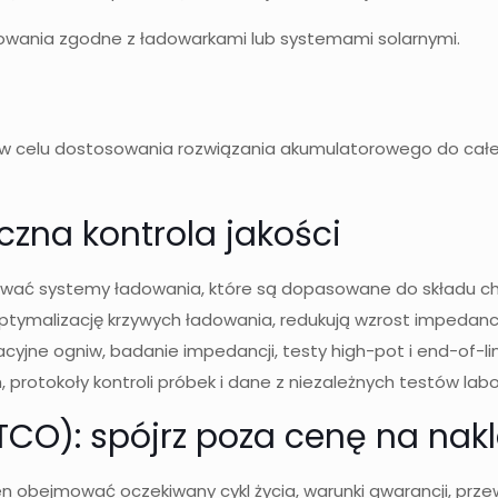
dowania zgodne z ładowarkami lub systemami solarnymi.
 w celu dostosowania rozwiązania akumulatorowego do całe
czna kontrola jakości
wać systemy ładowania, które są dopasowane do składu chem
tymalizację krzywych ładowania, redukują wzrost impedancji
yjne ogniw, badanie impedancji, testy high-pot i end-of-l
 protokoły kontroli próbek i dane z niezależnych testów labo
TCO): spójrz poza cenę na nakl
obejmować oczekiwany cykl życia, warunki gwarancji, przew