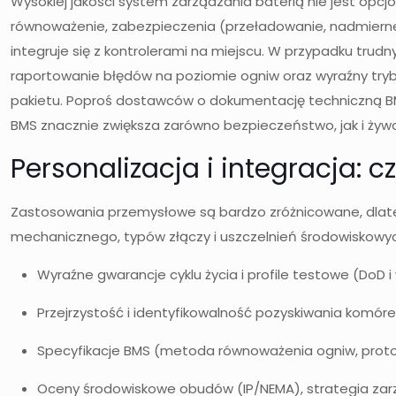
Wysokiej jakości system zarządzania baterią nie jest op
równoważenie, zabezpieczenia (przeładowanie, nadmierne 
integruje się z kontrolerami na miejscu. W przypadku trud
raportowanie błędów na poziomie ogniw oraz wyraźny tryb 
pakietu. Poproś dostawców o dokumentację techniczną BM
BMS znacznie zwiększa zarówno bezpieczeństwo, jak i żyw
Personalizacja i integracja
Zastosowania przemysłowe są bardzo zróżnicowane, dlate
mechanicznego, typów złączy i uszczelnień środowiskowy
Wyraźne gwarancje cyklu życia i profile testowe (DoD 
Przejrzystość i identyfikowalność pozyskiwania komóre
Specyfikacje BMS (metoda równoważenia ogniw, protok
Oceny środowiskowe obudów (IP/NEMA), strategia zarz