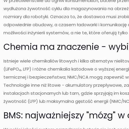
W przeciwieństwie do ogniw konsumenckich, baterie przemy
wydłużona żywotność cyklu dla magazynowania na obrzeżac
rozmiary dla robotyki. Oznacza to, że dostawca musi zrobi
odpowiednie obudowy, a czasem ładowarki i komunikację d
możliwości inżynierii systemów, a nie te, które oferują tylk
Chemia ma znaczenie - wyb
Istnieje wiele chemikaliów litowych i kilka alternatyw nie
(LiFePO₄, LFP) i różne chemikalia katodowe o wyższej ener
termicznej i bezpieczeństwa; NMC/NCA mogą zapewnić wyż
Technologie inne niż litowe - akumulatory przepływowe,
instalacjach stacjonarnych lub tam, gdzie sprzyjają im kos
żywotność (LFP) lub maksymalna gęstość energii (NMC/NCA
BMS: najważniejszy "mózg" 