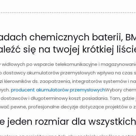
ładach chemicznych baterii, B
źć się na twojej krótkiej liści
ów widłowych po wsparcie telekomunikacyjne i magazynowanie 
dostawcy akumulatorów przemysłowych wpływa na czas spr
adzi kierowników ds. zaopatrzenia, integratorów systemów i
wych.
producent akumulatorów przemysłowych
Wybory chemi
i dostawców i długoterminowy koszt posiadania. Tam, gdzi
mować pewne, profesjonalne decyzje dotyczące projektów o 
 jeden rozmiar dla wszystkic