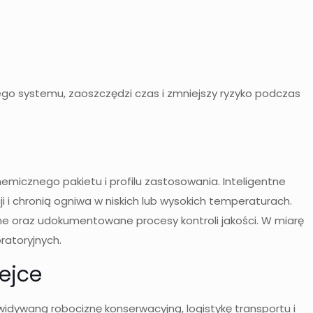
go systemu, zaoszczędzi czas i zmniejszy ryzyko podczas
icznego pakietu i profilu zastosowania. Inteligentne
 i chronią ogniwa w niskich lub wysokich temperaturach.
ine oraz udokumentowane procesy kontroli jakości. W miarę
ratoryjnych.
ejce
idywaną robociznę konserwacyjną, logistykę transportu i