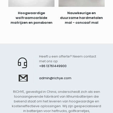
Hoogwaardige
Nauwkeurige en
wolfraamcarbide
duurzame hardmetalen
matrijzen en ponsboren
mal - concaaf mal
Heeft u een offerte? Neem contact
met ons op
+86 13761449900
admin@richye.com
RICHYE, gevestigd in China, onderscheidt zich als een
toonaangevende fabrikant van lithiumbatterijen die
bekend staat om het leveren van hoogwaardige en
kosteneffectieve oplossingen. Wij zijn gespecialiseerd
in batterijen voor heftrucks, golfkarretjes,