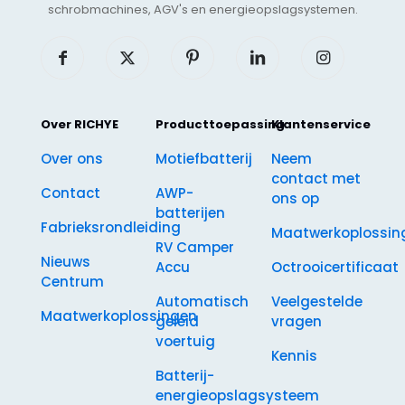
schrobmachines, AGV's en energieopslagsystemen.
Over RICHYE
Producttoepassing
Klantenservice
Over ons
Motiefbatterij
Neem
contact met
Contact
AWP-
ons op
batterijen
Fabrieksrondleiding
Maatwerkoplossin
RV Camper
Nieuws
Accu
Octrooicertificaat
Centrum
Automatisch
Veelgestelde
Maatwerkoplossingen
geleid
vragen
voertuig
Kennis
Batterij-
energieopslagsysteem