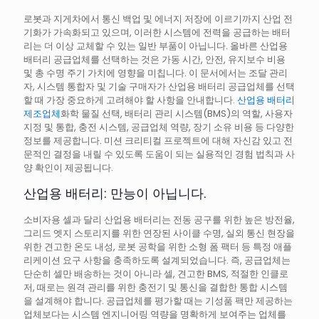
로봇과 지게차에서 통신 백업 및 에너지 저장에 이르기까지 산업 전
기화가 가속화되고 있으며, 이러한 시스템에 전력을 공급하는 배터
리는 더 이상 교체할 수 있는 일반 부품이 아닙니다. 올바른 산업용
배터리 공급업체를 선택하는 것은 가동 시간, 안전, 유지보수 비용
및 총 수명 주기 가치에 영향을 미칩니다. 이 문서에서는 조달 관리
자, 시스템 통합자 및 기술 구매자가 산업용 배터리 공급업체를 선택
할 때 가장 중요하게 고려해야 할 사항을 안내합니다.
산업용 배터리
제조업체
화학 물질 선택, 배터리 관리 시스템(BMS)의 역할, 사용자
지정 및 통합, 충전 시스템, 공급업체 역량, 장기 소유 비용 등 다양한
정보를 제공합니다. 미션 크리티컬 프로젝트에 대해 자신감 있고 전
문적인 결정을 내릴 수 있도록 도움이 되는 실용적인 경험 법칙과 사
양 확인이 제공됩니다.
산업용 배터리: 만능이 아닙니다.
소비자용 셀과 달리 산업용 배터리는 전동 공구를 위한 높은 방전율,
그리드 엣지 스토리지를 위한 연장된 사이클 수명, 실외 통신 현장을
위한 견고한 온도 내성, 로봇 공학을 위한 소형 폼 팩터 등 특정 애플
리케이션 요구 사항을 충족하도록 설계되었습니다. 즉, 공급업체는
단순히 셀만 배송하는 것이 아니라 셀, 견고한 BMS, 적절한 인클로
저, 때로는 원격 관리를 위한 충전기 및 통신을 결합한 통합 시스템
을 설계해야 합니다. 공급업체를 평가할 때는 기성품 팩만 제공하는
업체보다는 시스템 엔지니어링 역량을 명확하게 보여주는 업체를