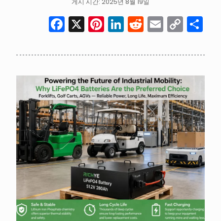
게시 시간: 2025년 8월 19일
Facebook
X
Pinterest
LinkedIn
Reddit
Email
Cop
S
Link