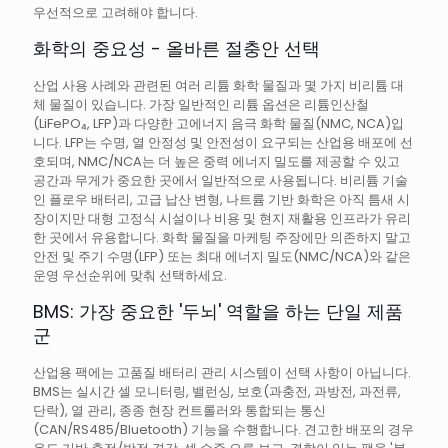
우선적으로 고려해야 합니다.
화학의 중요성 - 올바른 절충안 선택
산업 사용 사례와 관련된 여러 리튬 화학 물질과 몇 가지 비리튬 대
체 물질이 있습니다. 가장 일반적인 리튬 옵션은 리튬인산철
(LiFePO₄, LFP)과 다양한 고에너지 음극 화학 물질(NMC, NCA)입
니다. LFP는 수명, 열 안정성 및 안전성이 요구되는 산업용 배포에 선
호되며, NMC/NCA는 더 높은 중력 에너지 밀도를 제공할 수 있고
공간과 무게가 중요한 곳에서 일반적으로 사용됩니다. 비리튬 기술
인 플로우 배터리, 고급 납산 변형, 나트륨 기반 화학은 아직 틈새 시
장이지만 대형 고정식 시설이나 비용 및 현지 재활용 인프라가 유리
한 곳에서 유용합니다. 화학 물질을 마케팅 주장에만 의존하지 말고
안전 및 주기 수명(LFP) 또는 최대 에너지 밀도(NMC/NCA)와 같은
운영 우선순위에 맞춰 선택하세요.
BMS: 가장 중요한 '두뇌' 역할을 하는 단일 제품
군
산업용 팩에는 고품질 배터리 관리 시스템이 선택 사항이 아닙니다.
BMS는 실시간 셀 모니터링, 밸런싱, 보호(과충전, 과방전, 과전류,
단락), 열 관리, 종종 현장 컨트롤러와 통합되는 통신
(CAN/RS485/Bluetooth) 기능을 수행합니다. 견고한 배포의 경우