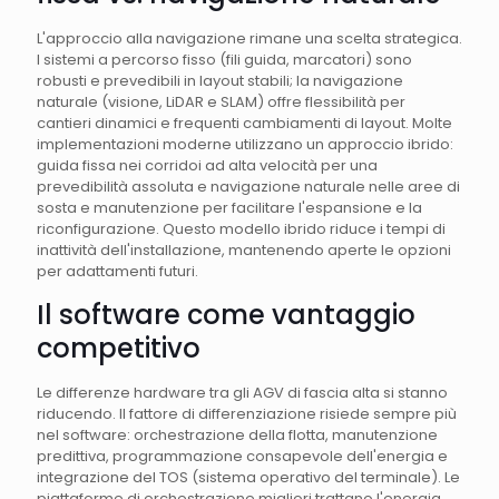
L'approccio alla navigazione rimane una scelta strategica.
I sistemi a percorso fisso (fili guida, marcatori) sono
robusti e prevedibili in layout stabili; la navigazione
naturale (visione, LiDAR e SLAM) offre flessibilità per
cantieri dinamici e frequenti cambiamenti di layout. Molte
implementazioni moderne utilizzano un approccio ibrido:
guida fissa nei corridoi ad alta velocità per una
prevedibilità assoluta e navigazione naturale nelle aree di
sosta e manutenzione per facilitare l'espansione e la
riconfigurazione. Questo modello ibrido riduce i tempi di
inattività dell'installazione, mantenendo aperte le opzioni
per adattamenti futuri.
Il software come vantaggio
competitivo
Le differenze hardware tra gli AGV di fascia alta si stanno
riducendo. Il fattore di differenziazione risiede sempre più
nel software: orchestrazione della flotta, manutenzione
predittiva, programmazione consapevole dell'energia e
integrazione del TOS (sistema operativo del terminale). Le
piattaforme di orchestrazione migliori trattano l'energia