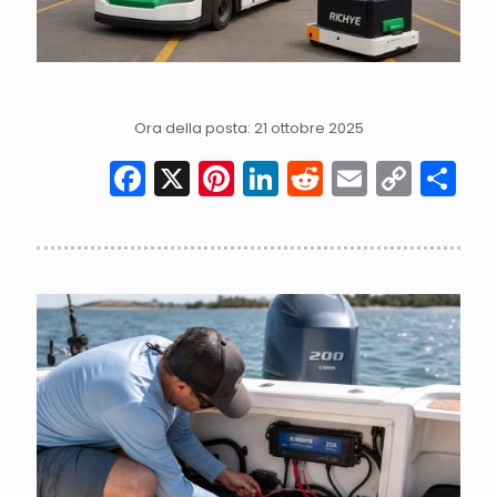
Ora della posta: 21 ottobre 2025
Facebook
X
Pinterest
LinkedIn
Reddit
Email
Cop
Co
Link