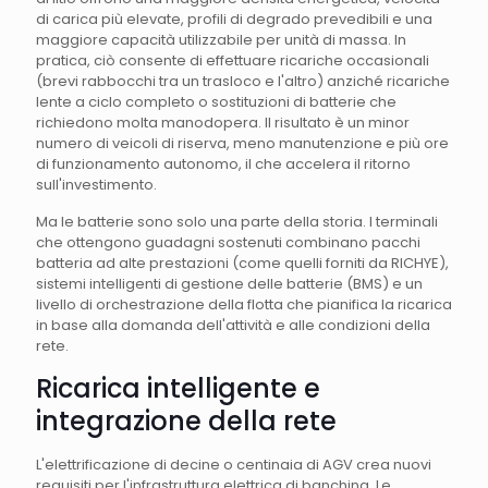
di carica più elevate, profili di degrado prevedibili e una
maggiore capacità utilizzabile per unità di massa. In
pratica, ciò consente di effettuare ricariche occasionali
(brevi rabbocchi tra un trasloco e l'altro) anziché ricariche
lente a ciclo completo o sostituzioni di batterie che
richiedono molta manodopera. Il risultato è un minor
numero di veicoli di riserva, meno manutenzione e più ore
di funzionamento autonomo, il che accelera il ritorno
sull'investimento.
Ma le batterie sono solo una parte della storia. I terminali
che ottengono guadagni sostenuti combinano pacchi
batteria ad alte prestazioni (come quelli forniti da RICHYE),
sistemi intelligenti di gestione delle batterie (BMS) e un
livello di orchestrazione della flotta che pianifica la ricarica
in base alla domanda dell'attività e alle condizioni della
rete.
Ricarica intelligente e
integrazione della rete
L'elettrificazione di decine o centinaia di AGV crea nuovi
requisiti per l'infrastruttura elettrica di banchina. Le