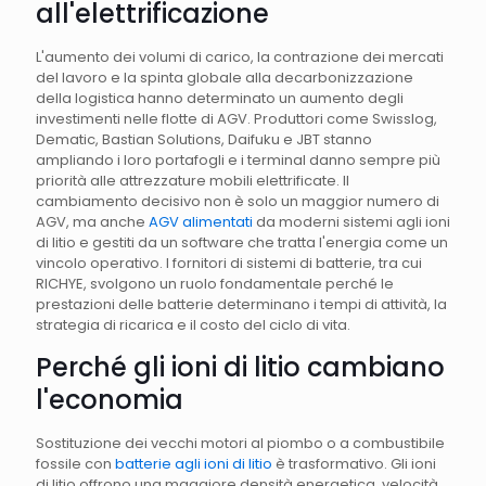
all'elettrificazione
L'aumento dei volumi di carico, la contrazione dei mercati
del lavoro e la spinta globale alla decarbonizzazione
della logistica hanno determinato un aumento degli
investimenti nelle flotte di AGV. Produttori come Swisslog,
Dematic, Bastian Solutions, Daifuku e JBT stanno
ampliando i loro portafogli e i terminal danno sempre più
priorità alle attrezzature mobili elettrificate. Il
cambiamento decisivo non è solo un maggior numero di
AGV, ma anche
AGV alimentati
da moderni sistemi agli ioni
di litio e gestiti da un software che tratta l'energia come un
vincolo operativo. I fornitori di sistemi di batterie, tra cui
RICHYE, svolgono un ruolo fondamentale perché le
prestazioni delle batterie determinano i tempi di attività, la
strategia di ricarica e il costo del ciclo di vita.
Perché gli ioni di litio cambiano
l'economia
Sostituzione dei vecchi motori al piombo o a combustibile
fossile con
batterie agli ioni di litio
è trasformativo. Gli ioni
di litio offrono una maggiore densità energetica, velocità