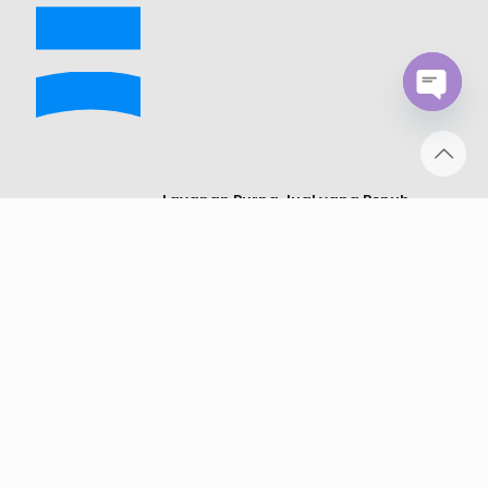
Open
chaty
Layanan Purna Jual yang Penuh
Perhatian
Dengan jaringan internasional yang
semakin luas, RICHYE mampu
memberikan dukungan purna jual yang
tepat waktu, profesional, dan penuh
perhatian, membantu pelanggan
menyelesaikan masalah dengan cepat
dan menjaga operasi tetap berjalan
lancar.