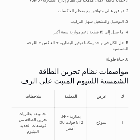
1، حماية فائقة الأمان مدمجة في نظام إدارة البطارية (BMS)
2. توافق عالي متوافق مع معظم العاكسات
3. التوصيل والتشغيل سهل التركيب
4، ما يصل إلى 15 قطعة دعم موازية سعة أكبر
5. حل الكل في واحد يمكننا توفير البطارية + العاكس + اللوحة
الشمسية
6. حياة طويلة
مواصفات نظام تخزين الطاقة
الشمسية الليثيوم المثبت على الرف
لا.
غرض
المعلمة
ملاحظات
مجموعة بطاريات
بطارية LFP-
تخزين الطاقة من
1
نموذج
51.2 فولت 100
فوسفات الحديد
أمبير
الليثيوم