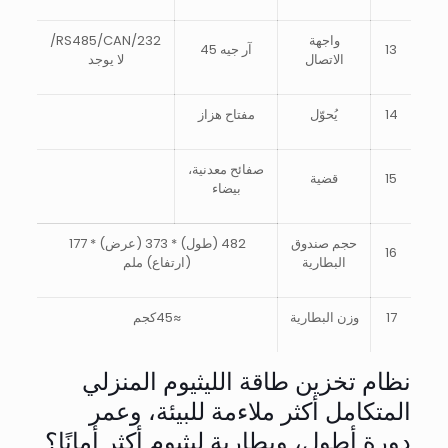
واجهة
RS485/CAN/232/
13
آر جيه 45
الاتصال
لا يوجد
14
يُحوّل
مفتاح هزاز
صفائح معدنية،
15
قضية
بيضاء
حجم صندوق
482 (طول) * 373 (عرض) * 177
16
البطارية
(ارتفاع) ملم
17
وزن البطارية
≈45كجم
نظام تخزين طاقة الليثيوم المنزلي
المتكامل أكثر ملاءمة للبيئة، وعمر
دورة أطول، وبطارية ليثيوم أكثر أمانًا؟