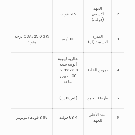
الجهد
2
الاسمي
51.2 فولت
(فولت)
القدرة
@0.3 C3A، 25 درجة
3
100 أمبير
الاسمية (آه)
مئوية
بطارية ليثيوم
أيونية سعة
4
نموذج الخلية
27135250-
100 أمبير/
ساعة
5
طريقة الجمع
(1ص16س)
الحد الأعلى
6
58.4 فولت
3.65 فولت/مونومر
للجهد