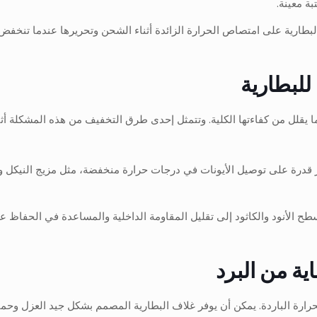
ة معينة.
عد دمج مواد PCMs في حزمة البطارية على امتصاص الحرارة الزائدة أثناء الشحن وتحريرها
 للبطارية
ما يقلل من كفاءتها الكلية. وتتمثل إحدى طرق التخفيف من هذه المشكلة أثن
 الأنود والكاثود إلى تقليل المقاومة الداخلية والمساعدة في الحفاظ على
ية من البرد
رارة الباردة. يمكن أن يوفر غلاف البطارية المصمم بشكل جيد العزل وحماية