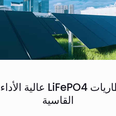
كيفية تصميم بطاريات PO4
القاسية