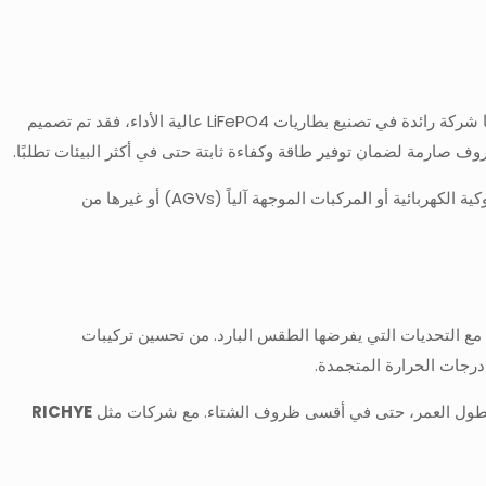
نحن ملتزمون بتصميم وتصنيع بطاريات الليثيوم التي تعمل على النحو الأمثل في جميع الظروف، بما في ذلك البيئات الباردة. وباعتبارنا شركة رائدة في تصنيع بطاريات LiFePO4 عالية الأداء، فقد تم تصميم
لقد جعلنا تفاني RICHYE في الجودة والابتكار شريكًا موثوقًا به للصناعات التي تتطلب حلول طاقة متينة وعالية الأداء. سواء كان ذلك للرافعات الشوكية الكهربائية أو المركبات الموجهة آلياً (AGVs) أو غيرها من
م على التعامل مع التحديات التي يفرضها الطقس البارد. من تحسين تركيبات
 درجات الحرارة المتجمدة.
RICHYE