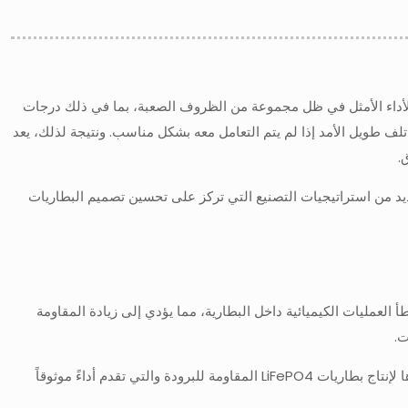
الشركات المصنعة في تصميم منتجات يمكنها الأداء الأمثل في ظل مجموعة من الظروف الصعبة، بما في ذلك درجات
ف طويل الأمد إذا لم يتم التعامل معه بشكل مناسب. ونتيجة لذلك، يعد
.
د من استراتيجيات التصنيع التي تركز على تحسين تصميم البطاريات
الطقس البارد لبطاريات LiFePO4. في درجات الحرارة المنخفضة، تتباطأ العمليات الكيميائية داخل البطارية، مما يؤدي إلى زيادة المقاومة
ت.
ومع ذلك، يمكن التخفيف من هذه الآثار السلبية من خلال اعتماد نهج تصنيع استباقي. فيما يلي العديد من الاستراتيجيات التي يمكن للمصنعين تنفيذها لإنتاج بطاريات LiFePO4 المقاومة للبرودة والتي تقدم أداءً موثوقاً