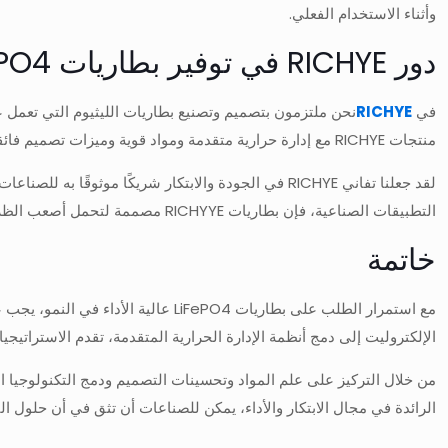
وأثناء الاستخدام الفعلي.
دور RICHYE في توفير بطاريات LiFeFePO4 المقاومة للبرودة
في
RICHYE
منتجات RICHYE مع إدارة حرارية متقدمة ومواد قوية وميزات تصميم فائقة لضمان الموثوقية والسلامة وطول العمر. يتم اختبار بطارياتنا في ظل ظروف صارمة لضمان توفير طاقة وكفاءة ثابتة حتى في أكثر البيئات تطلبًا.
التطبيقات الصناعية، فإن بطاريات RICHYYE مصممة لتحمل أصعب الظروف، بما في ذلك درجات الحرارة شديدة البرودة.
خاتمة
مع استمرار الطلب على بطاريات ePO4
الإلكتروليت إلى دمج أنظمة الإدارة الحرارية المتقدمة، تقدم الاستراتيج
من خلال التركيز على علم المواد وتحسينات التصميم ودمج التكنولوجيا الذكية، يمكن للمصنعين إنشاء بطاريات LiFePO4 التي توفر
الرائدة في مجال الابتكار والأداء، يمكن للصناعات أن تثق في أن حلول ال