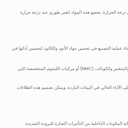
 عندما تنخفض درجة الحرارة. تخضع هذه المواد لتغير طوري عند درجة حرارة
اء عملية التصنيع في تحسين مواد الأنود والكاثود لتحسين أدائها في
: يمكن للمصنعين استخدام مواد أكثر قدرة على توصيل الأيونات في درجات حرارة منخفضة، مثل مزيج النيكل والمنغنيز والكوبالت (NMC) أو مركبات الليثيوم المتخصصة التي
 الأداء العالي في البيئات الباردة. ويمكن تصميم هذه الطلاءات
 المكونات الداخلية من التأثيرات الضارة للبرودة الشديدة.