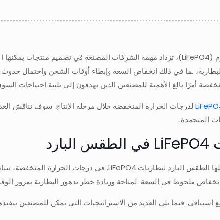
مع استمرار ارتفاع الطلب العالمي على بطاريات فوسفات الحديد الليثيوم (LiFePO4)، تزداد مهمة 
لبطارية، بما في ذلك انخفاض السعة وإبطاء أوقات الشحن واحتمال حدوث تل
نخفضة أمرًا بالغ الأهمية للمصنعين الذين يهدفون إلى تلبية احتياجات السوق
لدرجات الحرارة المنخفضة خلال مرحلة الإنتاج. سوف نناقش العدي
ات المتجمدة.
رد
قبل الخوض في حلول التصنيع، من المهم فهم التحديات العلمية التي يمثلها 
انخفاض ملحوظ في السعة المتاحة وزيادة خطر تدهور البطارية بمرور الوق