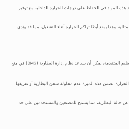
ع (EPP) أو البولي كربونات، لتغليف البطارية. تساعد هذه المواد في الحفاظ على درجات الحرارة الداخلية مع توفير
ة. وهذا يمنع أيضًا تراكم الحرارة أثناء التشغيل، مما قد يؤدي
يمكن أن يؤدي نظام إدارة البطارية القوي (BMS) دوراً حاسماً في إدارة أداء البطارية في ظروف الطقس البارد. من خلال دمج ميزات المراقبة والتنظيم المتقدمة، يمكن أن يساعد نظام إدارة البطارية (BMS) في منع
الحرارة. تضمن هذه الميزة عدم محاولة شحن البطارية أو تفريغها
ي عن حالة البطارية، مما يسمح للمصنعين والمستخدمين على حد