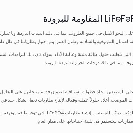
LiF عالية الأداء في النمو، يجب على المصنعين اتخاذ خطوات استباقية لضمان قدرة منتجاته
يات الموضحة أعلاه حلولاً عملية وفعالة لإنتاج بطاريات تعمل بشكل جيد في
 طاقة موثوقة وطول العمر، حتى في أقسى ظروف الشتاء. مع شركات مثل
بطاريات ستستمر في تلبية احتياجاتها على مدار العام.