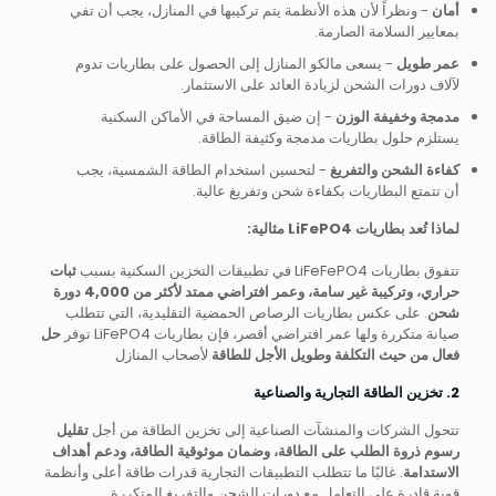
أمان
- ونظراً لأن هذه الأنظمة يتم تركيبها في المنازل، يجب أن تفي
بمعايير السلامة الصارمة.
عمر طويل
- يسعى مالكو المنازل إلى الحصول على بطاريات تدوم
لآلاف دورات الشحن لزيادة العائد على الاستثمار.
مدمجة وخفيفة الوزن
- إن ضيق المساحة في الأماكن السكنية
يستلزم حلول بطاريات مدمجة وكثيفة الطاقة.
كفاءة الشحن والتفريغ
- لتحسين استخدام الطاقة الشمسية، يجب
أن تتمتع البطاريات بكفاءة شحن وتفريغ عالية.
لماذا تُعد بطاريات LiFePO4 مثالية:
تتفوق بطاريات LiFeFePO4 في تطبيقات التخزين السكنية بسبب
ثبات
حراري، وتركيبة غير سامة، وعمر افتراضي ممتد لأكثر من 4,000 دورة
شحن
. على عكس بطاريات الرصاص الحمضية التقليدية، التي تتطلب
صيانة متكررة ولها عمر افتراضي أقصر، فإن بطاريات LiFePO4 توفر
حل
فعال من حيث التكلفة وطويل الأجل للطاقة
لأصحاب المنازل
2. تخزين الطاقة التجارية والصناعية
تتحول الشركات والمنشآت الصناعية إلى تخزين الطاقة من أجل
تقليل
رسوم ذروة الطلب على الطاقة، وضمان موثوقية الطاقة، ودعم أهداف
الاستدامة
. غالبًا ما تتطلب التطبيقات التجارية قدرات طاقة أعلى وأنظمة
قوية قادرة على التعامل مع دورات الشحن والتفريغ المتكررة.