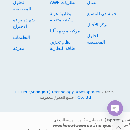
اتصال
بطاريات AWP
الحلول
المخصصة
جولة في المصنع
بطارية عربة
سكنية متنقلة
شهادة براءة
مركز الأخبار
الاختراع
مركبة موجهة آليا
الحلول
التعليمات
المخصصة
نظام تخزين
طاقة البطارية
معرفة
RICHYE (Shanghai) Technology Development
© 2026
Co., Ltd.
| جميع الحقوق محفوظة
Open
تحذير
: sprintf(): عدد قليل جدًا من الوسيطات في
chaty
/www/www/wwwroot/richyecom/wp-