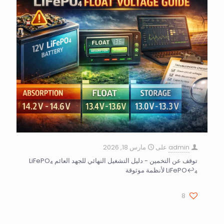
admin
على
مارس 18, 2026
توقف عن التخمين - دليل التشغيل النهائي للجهد العائم LiFePO₄
LiFePO↩₄ لأنظمة موثوقة
8