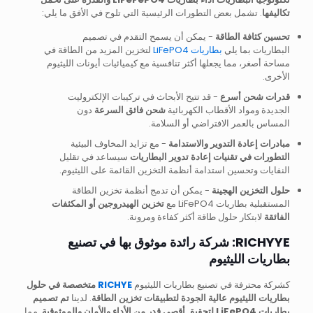
تكاليفها
. تشمل بعض التطورات الرئيسية التي تلوح في الأفق ما يلي:
تحسين كثافة الطاقة
- يمكن أن يسمح التقدم في تصميم
البطاريات بما يلي
بطاريات LiFePO4
لتخزين المزيد من الطاقة في
مساحة أصغر، مما يجعلها أكثر تنافسية مع كيميائيات أيونات الليثيوم
الأخرى.
قدرات شحن أسرع
- قد تتيح الأبحاث في تركيبات الإلكتروليت
الجديدة ومواد الأقطاب الكهربائية
شحن فائق السرعة
دون
المساس بالعمر الافتراضي أو السلامة.
مبادرات إعادة التدوير والاستدامة
- مع تزايد المخاوف البيئية
التطورات في تقنيات إعادة تدوير البطاريات
سيساعد في تقليل
النفايات وتحسين استدامة أنظمة التخزين القائمة على الليثيوم.
حلول التخزين الهجينة
- يمكن أن تدمج أنظمة تخزين الطاقة
المستقبلية بطاريات LiFePO4 مع
تخزين الهيدروجين أو المكثفات
الفائقة
لابتكار حلول طاقة أكثر كفاءة ومرونة.
RICHYYE: شركة رائدة موثوق بها في تصنيع
بطاريات الليثيوم
كشركة محترفة في تصنيع بطاريات الليثيوم
RICHYE
متخصصة في حلول
بطاريات الليثيوم عالية الجودة لتطبيقات تخزين الطاقة
. لدينا
تم تصميم
بطاريات LiFePO4 لتحقيق أقصى قدر من الأداء والأمان والموثوقية
, مما