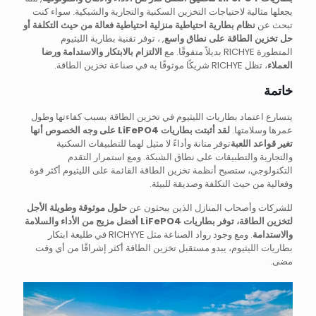
يجعلها مثالية لاحتياجات التخزين السكنية والتجارية والشبكية. سواء كنت
تبحث عن
نظام بطارية احتياطية منزلية احتياطية فعالة من حيث التكلفة أو
حل تخزين الطاقة على نطاق واسع
, ، توفر تقنية بطارية الليثيوم
المتطورة RICHYE بديلاً متفوقًا. مع
الالتزام بالابتكار والاستدامة ورضا
العملاء
، تظل RICHYE شريكًا موثوقًا به في صناعة تخزين الطاقة.
خاتمة
يتسارع اعتماد بطاريات الليثيوم في تخزين الطاقة بسبب كفاءتها وطول
عمرها وسلامتها.
لقد أثبتت بطاريات LiFePO4 على وجه الخصوص أنها
تغير قواعد اللعبة
توفر متانة وأداءً لا مثيل لهما للتطبيقات السكنية
والتجارية والتطبيقات على نطاق الشبكة. ومع استمرار التقدم
التكنولوجي، ستصبح أنظمة تخزين الطاقة القائمة على الليثيوم أكثر قوة
وفعالية من حيث التكلفة وصديقة للبيئة.
للشركات وأصحاب المنازل الذين يبحثون عن
حلول موثوقة وطويلة الأجل
لتخزين الطاقة، توفر بطاريات LiFePO4 أفضل مزيج من الأداء والسلامة
والاستدامة
. ومع وجود رواد الصناعة مثل RICHYYE في طليعة ابتكار
بطاريات الليثيوم، يبدو مستقبل تخزين الطاقة أكثر إشراقًا من أي وقت
مضى.