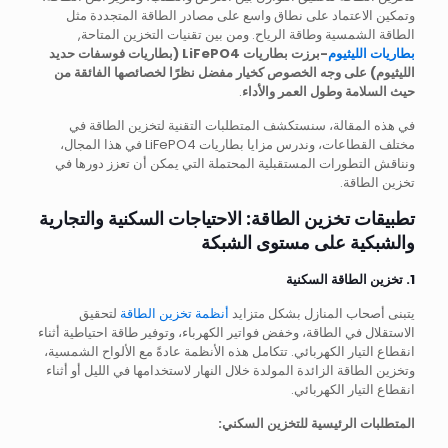
وتمكين الاعتماد على نطاق واسع على مصادر الطاقة المتجددة مثل
الطاقة الشمسية وطاقة الرياح. ومن بين تقنيات التخزين المتاحة,
بطاريات الليثيوم
-برزت بطاريات LiFePO4 (بطاريات فوسفات حديد
الليثيوم) على وجه الخصوص كخيار مفضل نظرًا لخصائصها الفائقة من
حيث السلامة وطول العمر والأداء
.
في هذه المقالة، سنستكشف المتطلبات التقنية لتخزين الطاقة في
مختلف القطاعات، وندرس مزايا بطاريات LiFePO4 في هذا المجال،
ونناقش التطورات المستقبلية المحتملة التي يمكن أن تعزز دورها في
تخزين الطاقة.
تطبيقات تخزين الطاقة: الاحتياجات السكنية والتجارية
والشبكية على مستوى الشبكة
1. تخزين الطاقة السكنية
يتبنى أصحاب المنازل بشكل متزايد
أنظمة تخزين الطاقة
لتحقيق
الاستقلال في الطاقة، وخفض فواتير الكهرباء، وتوفير طاقة احتياطية أثناء
انقطاع التيار الكهربائي. تتكامل هذه الأنظمة عادةً مع الألواح الشمسية،
وتخزين الطاقة الزائدة المولدة خلال النهار لاستخدامها في الليل أو أثناء
انقطاع التيار الكهربائي.
المتطلبات الرئيسية للتخزين السكني: