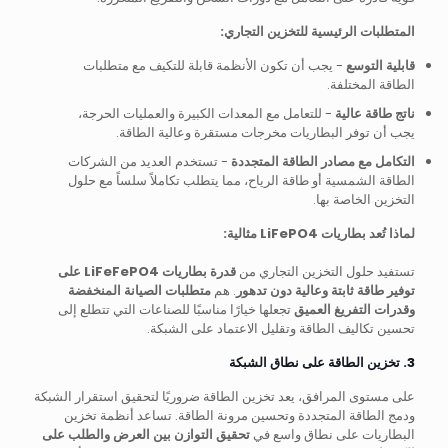
المتطلبات الرئيسية للتخزين التجاري:
قابلية التوسع
- يجب أن تكون الأنظمة قابلة للتكيف مع متطلبات
الطاقة المختلفة.
ناتج طاقة عالية
- للتعامل مع المعدات الكبيرة والعمليات الحرجة،
يجب أن توفر البطاريات مخرجات مستقرة وعالية الطاقة.
التكامل مع مصادر الطاقة المتجددة
- تستخدم العديد من الشركات
الطاقة الشمسية أو طاقة الرياح، مما يتطلب تكاملاً سلساً مع حلول
التخزين الخاصة بها.
لماذا تُعد بطاريات LiFePO4 مثالية:
تستفيد حلول التخزين التجاري من
قدرة بطاريات LiFeFePO4 على
توفير طاقة ثابتة وعالية دون تدهور
. هم
متطلبات الصيانة المنخفضة
وقدرات التفريغ العميق
تجعلها خيارًا مناسبًا للصناعات التي تتطلع إلى
تحسين تكاليف الطاقة وتقليل الاعتماد على الشبكة.
3. تخزين الطاقة على نطاق الشبكة
على مستوى المرافق، يعد تخزين الطاقة ضروريًا لتحقيق استقرار الشبكة
ودمج الطاقة المتجددة وتحسين مرونة الطاقة. تساعد أنظمة تخزين
البطاريات على نطاق واسع في
تحقيق التوازن بين العرض والطلب على