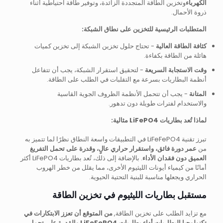
الكهرباء
وتخزين الطاقة المتجددة الزائدة، وتوفير طاقة احتياطية أثناء
ذروة الأحمال.
المتطلبات الرئيسية للتخزين على نطاق الشبكة:
كثافة الطاقة العالية
- تحتاج حلول تخزين الشبكة إلى تخزين كميات
هائلة من الطاقة بكفاءة.
وقت الاستجابة السريعة
- لتحقيق استقرار الشبكة، يجب أن تتفاعل
أنظمة البطاريات بسرعة مع التقلبات في الطلب على الطاقة.
المتانة
- يجب أن تتحمل الأنظمة الظروف الجوية القاسية
والاستخدام لفترات طويلة دون تدهور.
لماذا تُعد بطاريات LiFePO4 مثالية:
تبرز تقنية LiFeFePO4 في التطبيقات واسعة النطاق نظرًا لما تتميز به
من
عمر دورة فائق، واستقرار حراري عالٍ، وقدرة على تحمل التفريغ
العميق دون فقدان الأداء
. بالإضافة إلى ذلك، تُعد بطاريات LiFePO4 أكثر
أمانًا من كيمياء أيونات الليثيوم الأخرى، مما يقلل من خطر الهروب
الحراري ويجعلها مناسبة للبنية التحتية الحيوية.
مستقبل بطاريات الليثيوم في تخزين الطاقة
مع تزايد الطلب على تخزين الطاقة,
من المتوقع أن تعزز الابتكارات في
تكنولوجيا البطاريات أداء بطاريات LiFeFePO4 والقدرة على تحمل