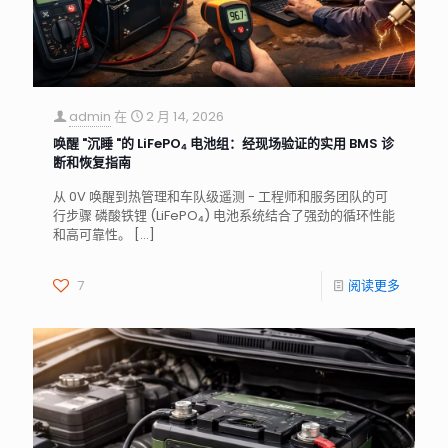
admin
在
2 月 14, 2026
唤醒 "沉睡 "的 LiFePO₄ 电池组：经现场验证的实用 BMS 诊
断和恢复指南
从 0V 唤醒到热管理和车队级遥测 - 工程师和服务团队的可
行步骤 磷酸铁锂 (LiFePO₄) 电池系统结合了强劲的循环性能
和高可靠性。
[…]
7
阅读更多