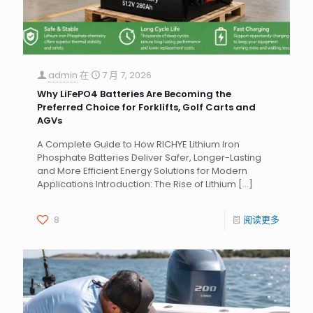
admin
在
7 月 7, 2026
Why LiFePO4 Batteries Are Becoming the
Preferred Choice for Forklifts, Golf Carts and
AGVs
A Complete Guide to How RICHYE Lithium Iron
Phosphate Batteries Deliver Safer, Longer-Lasting
and More Efficient Energy Solutions for Modern
Applications Introduction: The Rise of Lithium
[…]
8
阅读更多