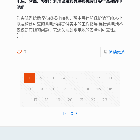
电压、容量、控制：利用串联和并联接线设计安全高效的电
池组
为实际系统选择布线拓扑结构、确定导体和保护装置的大小
以及构建可靠的蓄电池组提供实用的工程指导 连接蓄电池不
仅仅是布线的问题，它还关系到蓄电池的安全和可靠性。
[…]
7
阅读更多
1
2
3
4
5
6
7
8
9
10
11
12
13
14
15
16
17
18
19
20
21
22
23
下一页