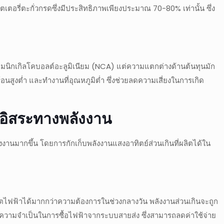
ตอรี่ตะกั่วกรดซึ่งมีประสิทธิภาพเพียงประมาณ 70-80% เท่านั้น ซึ่ง
ธียมนิกเกิลโคบอลต์อะลูมิเนียม (NCA) แต่ความแตกต่างด้านต้นทุนมัก
สูงต่ำ และทำงานที่อุณหภูมิต่ำ ซึ่งช่วยลดความเสี่ยงในการเกิด
อิสระทางพลังงาน
านมากขึ้น โดยการกักเก็บพลังงานแสงอาทิตย์ส่วนเกินที่ผลิตได้ใน
ตไฟฟ้าได้มากกว่าความต้องการในช่วงกลางวัน พลังงานส่วนเกินจะถูก
ยลดความจำเป็นในการซื้อไฟฟ้าจากระบบสายส่ง ซึ่งสามารถลดค่าใช้จ่าย