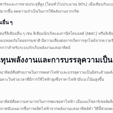
รชาร์จและการคายประจุที่สูง (โดยทั่วไปประมาณ 90%) เมื่อเทียบกับแบตเ
ช้มากขึ้น ลดความจำเป็นในการใช้พลังงานจากกริด
อื่น ๆ
รี่ลิเธียมอื่น ๆ เช่น ลิเธียมนิกเกิลแมงกานีสโคบอลต์ (NMC) หรือลิเ
มปลอดภัยโดยธรรมชาติ มีความเสี่ยงต่อการเกิดการลุกไหม้จากความร้อน
มากกว่าสำหรับระบบกักเก็บพลังงานแสงอาทิตย์
นทุนพลังงานและการบรรลุความเป็น
งอาทิตย์คือศักยภาพในการลดค่าไฟฟ้าและบรรลุความเป็นอิสระด้านพลังง
าะในช่วงเวลาที่มีการใช้ไฟฟ้าสูงซึ่งราคาไฟฟ้ามีแนวโน้มสูงขึ้น
สงอาทิตย์คือความสามารถในการชดเชยค่าไฟฟ้า เมื่อแผงโซลาร์เซลล์ผลิ
ี่อากาศมีเมฆมากซึ่งการผลิตไฟฟ้าจากพลังงานแสงอาทิตย์ต่ำ วิธีนี้ช่ว