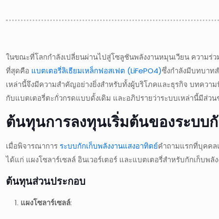
ในขณะที่โลกกำลังเปลี่ยนผ่านไปสู่โซลูชันพลังงานหมุนเวียน ความร
ที่สุดคือ
แบตเตอรี่ลิเธียมเหล็กฟอสเฟต (LiFePO4)
ซึ่งกำลังมีบทบาท
เหล่านี้จึงมีความสำคัญอย่างยิ่งสำหรับทั้งผู้บริโภคและธุรกิจ บทค
กับแบตเตอรี่ตะกั่วกรดแบบดั้งเดิม และอภิปรายว่าระบบเหล่านี้มีส
ต้นทุนการลงทุนเริ่มต้นของระบบก
เมื่อพิจารณาการ
ระบบกักเก็บพลังงานแสงอาทิตย์
คำถามแรกที่บุคคลแ
ได้แก่ แผงโซลาร์เซลล์ อินเวอร์เตอร์ และแบตเตอรี่สำหรับกักเก็บพ
ต้นทุนส่วนประกอบ
แผงโซลาร์เซลล์
: