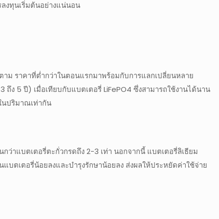
ลงทุนเริ่มต้นอย่างแน่นอน
งไรก็ตาม ราคาที่ต่ำกว่าในตอนแรกมาพร้อมกับการแลกเปลี่ยนหลาย
ึง 5 ปี) เมื่อเทียบกับแบตเตอรี่ LiFePO4 ซึ่งสามารถใช้งานได้นาน
นในปริมาณเท่ากัน
่าแบตเตอรี่ตะกั่วกรดถึง 2-3 เท่า นอกจากนี้ แบตเตอรี่ลิเธียม
่ยนแบตเตอรี่น้อยลงและบำรุงรักษาน้อยลง ส่งผลให้ประหยัดค่าใช้จ่าย