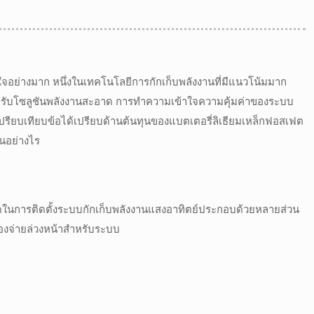
จอย่างมาก หนึ่งในเทคโนโลยีการกักเก็บพลังงานที่มีแนวโน้มมาก
สำหรับโซลูชันพลังงานสะอาด การทำความเข้าใจความคุ้มค่าของระบบ
 เปรียบเทียบข้อได้เปรียบด้านต้นทุนของแบตเตอรี่ลิเธียมเหล็กฟอสเฟต
านอย่างไร
หมดในการติดตั้งระบบกักเก็บพลังงานแสงอาทิตย์ประกอบด้วยหลายส่วน
้องจ่ายล่วงหน้าสำหรับระบบ