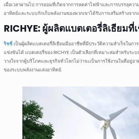
เมื่อเวลาผ่านไป การออมที่เกิดจากการลดค่าไฟฟ้าและการบรรลุคว
อาทิตย์และระบบกักเก็บพลังงานของพวกเขาได้รับการเสริมสร้างจาก
RICHYE: ผู้ผลิตแบตเตอรี่ลิเธียมที
ริชชี่
เป็นผู้ผลิตแบตเตอรี่ลิเธียมมืออาชีพที่มีประวัติความสำเร็จในก
แข่งขันได้ แบตเตอรี่ของ RICHYE เป็นตัวเลือกที่เหมาะสมสำหรับระบบ
วางใจจากผู้บริโภคและธุรกิจทั่วโลกไม่ว่าจะเป็นการใช้งานในที่อย
ของระบบพลังงานแสงอาทิตย์.