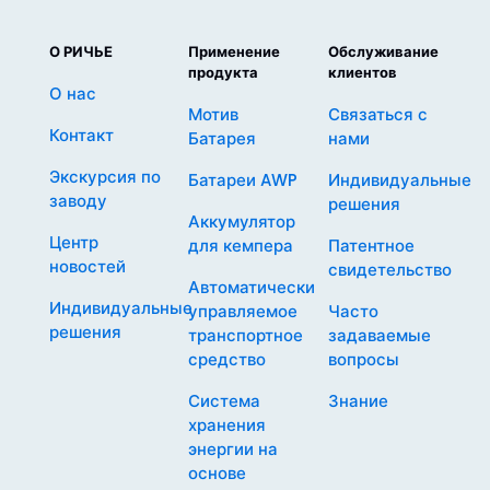
О РИЧЬЕ
Применение
Обслуживание
продукта
клиентов
О нас
Мотив
Связаться с
Контакт
Батарея
нами
Экскурсия по
Батареи AWP
Индивидуальные
заводу
решения
Аккумулятор
Центр
для кемпера
Патентное
новостей
свидетельство
Автоматически
Индивидуальные
управляемое
Часто
решения
транспортное
задаваемые
средство
вопросы
Система
Знание
хранения
энергии на
основе